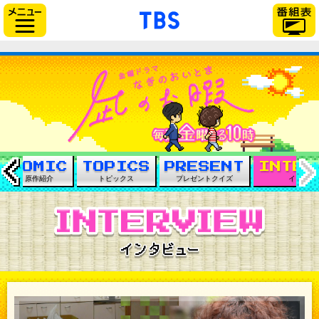
「TBSテレビ」トップ
サイドメニュー
TBS
2019年
←
原作紹介
トピックス
プレゼントクイズ
インタビ
イン