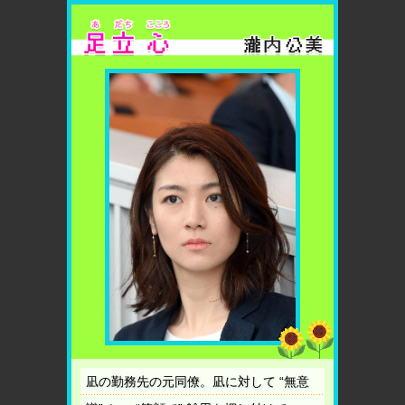
凪の勤務先の元同僚。凪に対して “無意