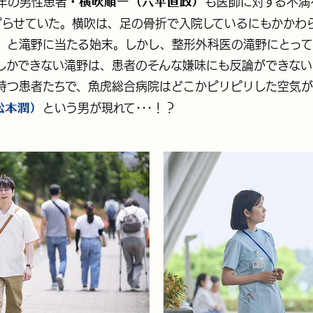
横吹順一（六平直政）
年の男性患者・
も医師に対する不満
ずらせていた。横吹は、足の骨折で入院しているにもかかわ
」と滝野に当たる始末。しかし、整形外科医の滝野にとって
しかできない滝野は、患者のそんな嫌味にも反論ができない･
持つ患者たちで、魚虎総合病院はどこかピリピリした空気が
松本潤）
という男が現れて･･･！？