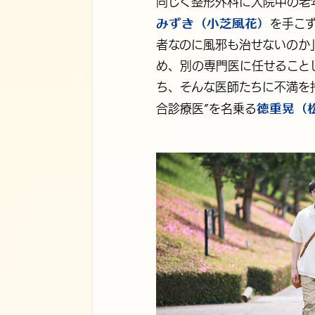
同じく整形外科に入院中の老
みずき（小芝風花）
を手こ
者なのに風邪も治せないのか
め、別の専門医に任せること
ち、そんな医師たちに不満を
徳重晃（
合診療医”を名乗る