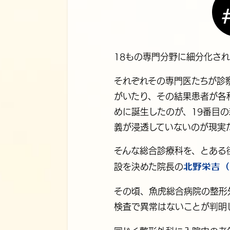
18もの専門分野に細分化さ
それぞれその専門医たちが診
がいたり、その結果患者が各
めに誕生したのが、19番目
義が浸透していないのが現実
そんな総合診療科を、とある
北野栄吉（
設を決めた院長の
その頃、魚虎総合病院の整形
検査で異常はないことが判明