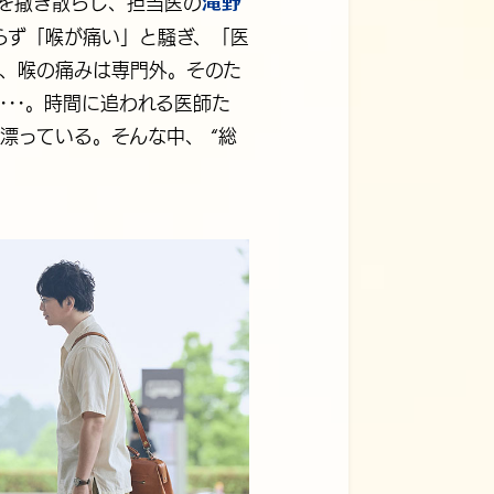
滝野
を撒き散らし、担当医の
らず「喉が痛い」と騒ぎ、「医
、喉の痛みは専門外。そのた
･･。時間に追われる医師た
漂っている。そんな中、 “総