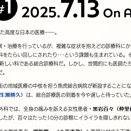
7.13
1
#
2025.
On A
れた高度な日本の医療――。
察・治療を行っているが、複雑な症状を抱えどの診療科にか
科をたらい回しにされたり･･･という課題も生まれている。
の新しい科である総合診療科だ。しかし、世間的にも医師た
だ。
街の地域医療の中核を担う魚虎総合病院が新設することに
生瀬勝久）
は、総合診療医の到着を今や遅しと待っていた
黒岩百々（仲里
外科では、全身の痛みを訴える女性患者・
したが、百々はたった10分の診察にイライラを隠しきれな