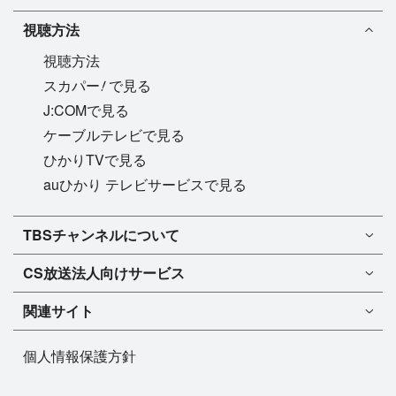
視聴方法
視聴方法
!
スカパー
で見る
J:COMで見る
ケーブルテレビで見る
ひかりTVで見る
auひかり テレビサービスで見る
TBSチャンネル1
TBSチャンネルについて
TBSチャンネル2
TBSチャンネルについて
CS放送
法人向けサービス
マンスリーガイド［PDF］
FAQ・よくあるご質問
法人向けサービスについて
TBSチャンネル1
ドラマ
関連サイト
インフォメーション
TBSチャンネル2
バラエティ
イチオシ!
TBSテレビ
今月放送
音楽
個人情報保護方針
プレゼント
BS-TBS
来月放送
演劇・舞台
ご意見・リクエスト
TBS NEWS