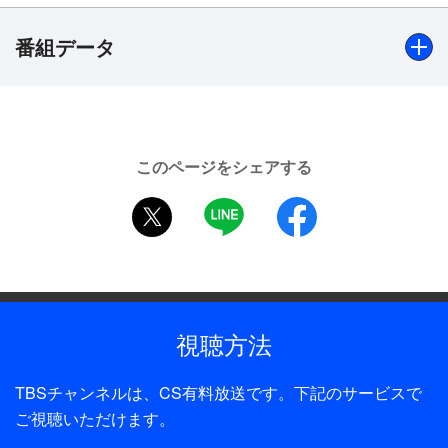
橋ハウスとスリーブが一体となって作り上げたラジ
オの現場を映像でも楽しもう！
番組データ
出演
【板橋ハウス】竹内智也＜ピュート＞、つるまる(住岡遼
このページをシェアする
太)＜軟水＞、吉野おいなり君＜めぞん＞
twitter
LINE
facebook
制作年
2024年
視聴方法
TBSチャンネルは、CS有料放送です。下記のサービスで
ご視聴いただけます。