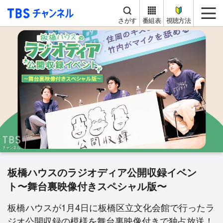
TBS チャンネル
me
さがす
番組表
視聴方法
板橋ハウスのラジオディア公開収録イベン
ト〜舞台裏映像付きスペシャル版〜
板橋ハウスが1月4日に板橋区立文化会館で行ったラ
ジオ公開収録の模様を舞台裏映像付きで独占放送！