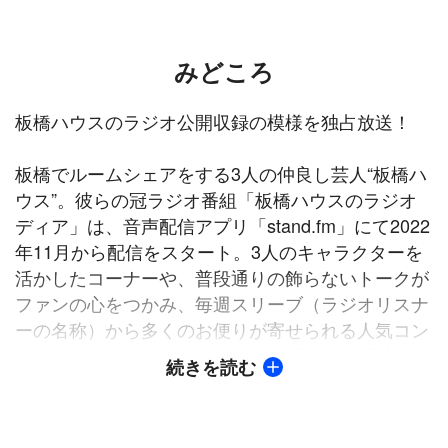
みどころ
板橋ハウスのラジオ公開収録の模様を独占放送！
板橋でルームシェアをする3人の仲良し芸人“板橋ハ
ウス”。彼らの冠ラジオ番組「板橋ハウスのラジオ
ディア」は、音声配信アプリ「stand.fm」にて2022
年11月から配信をスタート。3人のキャラクターを
活かしたコーナーや、普段通りの飾らないトークが
ファンの心をつかみ、毎週スリーブ（ラジオリスナ
ーの名称）から多くのお便りが寄せられる人気コン
テンツとなっている。2024年1月4日に板橋区立文
続きを読む
化会館で開催したラジオ公開収録は、観覧チケット
が即完売するほどの大盛況！番組では、ラジオ公開
収録「第2部」の模様と、舞台裏映像をお届け。板