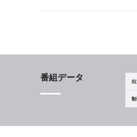
番組データ
出
制