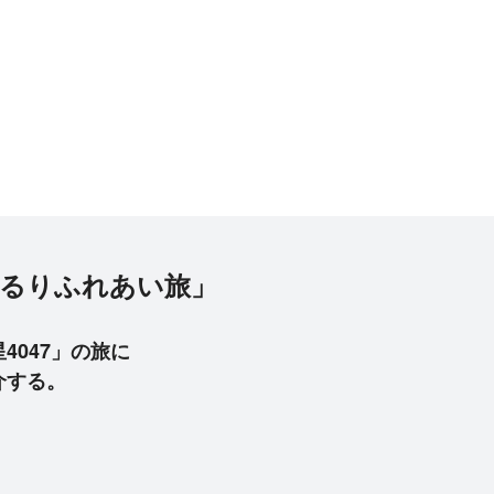
ゆるりふれあい旅」
047」の旅に
介する。