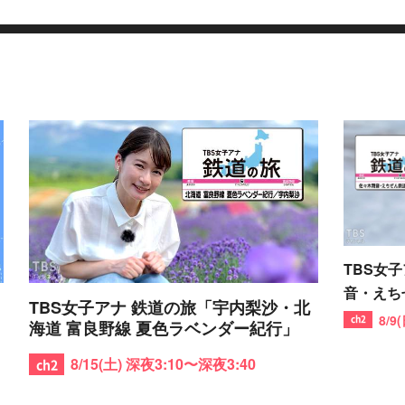
TBS女
音・えち
TBS女子アナ 鉄道の旅「宇内梨沙・北
旅」
8/9
海道 富良野線 夏色ラベンダー紀行」
8/15(土) 深夜3:10〜深夜3:40