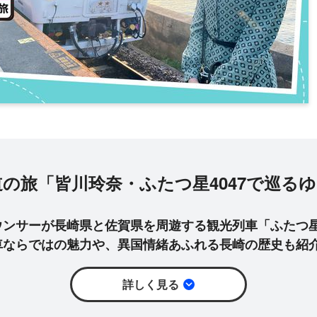
鉄道の旅「皆川玲奈・ふたつ星4047で巡る
ンサーが長崎県と佐賀県を周遊する観光列車「ふたつ星4
車ならではの魅力や、異国情緒あふれる長崎の歴史も紹
詳しく見る