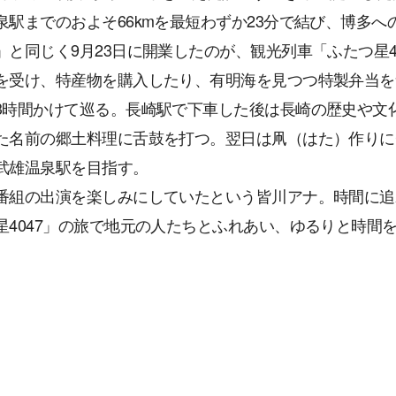
泉駅までのおよそ66kmを最短わずか23分で結び、博多
」と同じく9月23日に開業したのが、観光列車「ふたつ星4
を受け、特産物を購入したり、有明海を見つつ特製弁当を
3時間かけて巡る。長崎駅で下車した後は長崎の歴史や文
た名前の郷土料理に舌鼓を打つ。翌日は凧（はた）作りに
武雄温泉駅を目指す。
番組の出演を楽しみにしていたという皆川アナ。時間に追
星4047」の旅で地元の人たちとふれあい、ゆるりと時間