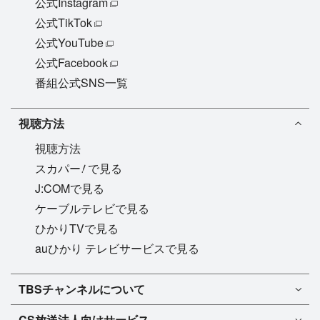
公式Instagram
公式TikTok
公式YouTube
公式Facebook
番組公式SNS一覧
視聴方法
視聴方法
!
スカパー
で見る
J:COMで見る
ケーブルテレビで見る
ひかりTVで見る
auひかり テレビサービスで見る
TBSチャンネル1
TBSチャンネルについて
TBSチャンネル2
TBSチャンネルについて
CS放送
法人向けサービス