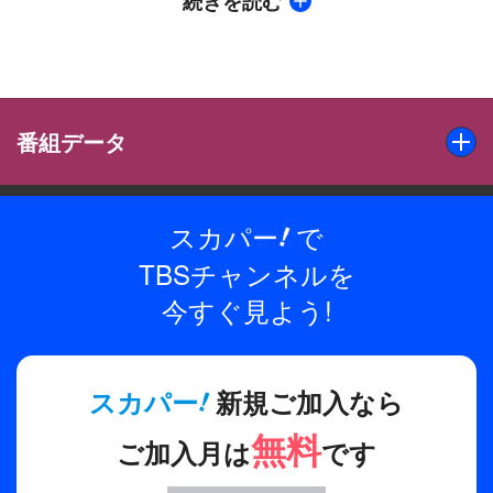
続きを読む
魅力を発信する。
■前編（30分）
お題に沿って自分以外のメンバーをアピールす
る“他己紹介”に挑戦する！「ミュージカル風」「テ
番組データ
レビショッピング風」など、ランダムで決まるお題
で11人が全力のメンバー紹介を披露。その思い切り
の良さにパンサーも関心＆爆笑！さらに、INIを家
スカパー
で
!
出演
族に見立てた相関図を作成し、関係性を深堀りトー
INI（池崎理人、尾崎匠海、木村柾哉、後藤威尊、佐野雄
TBSチャンネルを
クも。
大、許豊凡、高塚大夢、田島将吾、西洸人、藤牧京介、松
今すぐ見よう!
田迅）／パンサー
■後編（60分）
「1日入れ替わるなら誰？」などのアンケートでメ
制作年
ンバー間の本音を大公開！韓国での長期合宿につい
!
スカパー
新規ご加入なら
2021年
て振り返りトークも。日本を離れ、デビューに向け
無料
て奮闘していた11人。仲間とともに苦難を乗り越え
ご加入月は
です
全話数
てきたエピソードが明かされる。お世話になったあ
2話