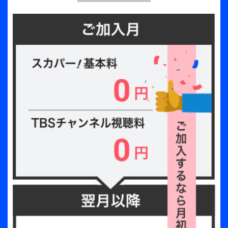
る方からのサプライズメッセージにメンバー感動！
その他
お題に対してポーズを合わせるゲーム企画では、お
兄ちゃんチームと弟チームに分かれてバトル。絆が
※池崎理人の「崎」は「大」が「立」、高塚大夢の「高」
試される対決で奇跡の一致！？
は「はしごだか」が正式表記です。