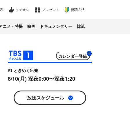
表
イチオシ
プレゼント
視聴方法
アニメ・特撮
映画
ドキュメンタリー
韓流
カレンダー
Google
iCal
#1 ときめく出発
8/10(月) 深夜0:00〜深夜1:20
放送スケジュール