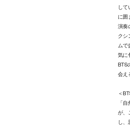
して
に囲
演奏
クシ
ムで
気に
BT
会え
＜B
「自
が、
し、