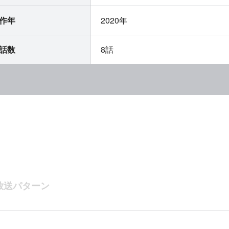
作年
2020年
話数
8話
放送パターン