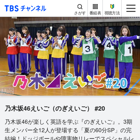
TBS チャンネル
me
さがす
番組表
視聴方法
乃木坂46えいご（のぎえいご） #20
乃木坂46が楽しく英語を学ぶ『のぎえいご』。3期
生メンバー全12人が登場する「夏の60分SP」の完
結編！ドッジボールや障害物リレーでスペシャルレ