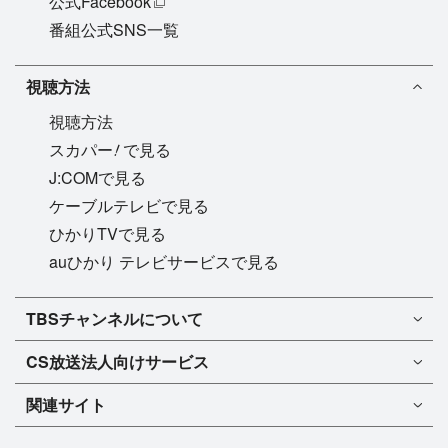
公式Facebook
番組公式SNS一覧
視聴方法
視聴方法
!
スカパー
で見る
J:COMで見る
ケーブルテレビで見る
ひかりTVで見る
auひかり テレビサービスで見る
TBSチャンネル1
TBSチャンネルについて
TBSチャンネル2
TBSチャンネルについて
CS放送
法人向けサービス
マンスリーガイド［PDF］
FAQ・よくあるご質問
法人向けサービスについて
TBSチャンネル1
ドラマ
関連サイト
インフォメーション
TBSチャンネル2
バラエティ
イチオシ!
TBSテレビ