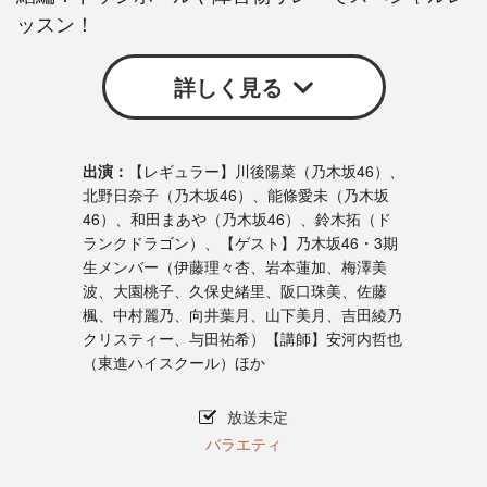
ッスン！
詳しく見る
【レギュラー】川後陽菜（乃木坂46）、
北野日奈子（乃木坂46）、能條愛未（乃木坂
46）、和田まあや（乃木坂46）、鈴木拓（ド
ランクドラゴン）、【ゲスト】乃木坂46・3期
生メンバー（伊藤理々杏、岩本蓮加、梅澤美
波、大園桃子、久保史緒里、阪口珠美、佐藤
楓、中村麗乃、向井葉月、山下美月、吉田綾乃
クリスティー、与田祐希）【講師】安河内哲也
（東進ハイスクール）ほか
放送未定
バラエティ