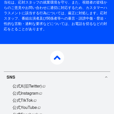
当社は、応対スタッフの就業環境を守り、また、視聴者の皆様か
らのご意見やお問い合わせに適切に対応するため、
カスタマーハ
ラスメントに該当する行為については、厳正に対処します。応対
スタッフ、番組出演者及び関係者等への暴言・誹謗中傷・脅迫・
性的な言動・過剰な要求などについては、お電話を切るなどの対
応をとることがあります。
pagetop
SNS
公式X(旧Twitter)
公式Instagram
公式TikTok
公式YouTube