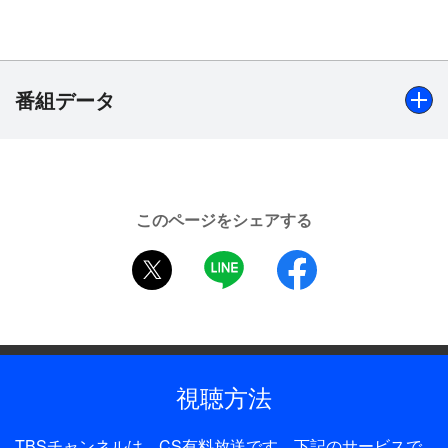
番組データ
出演
【レギュラー】川後陽菜（乃木坂46）、北野日奈子（乃木
このページをシェアする
坂46）、能條愛未（乃木坂46）、和田まあや（乃木坂
twitter
LINE
facebook
46）、鈴木拓（ドランクドラゴン）、【ゲスト】乃木坂
46・3期生メンバー（伊藤理々杏、岩本蓮加、梅澤美波、
大園桃子、久保史緒里、阪口珠美、佐藤楓、中村麗乃、向
井葉月、山下美月、吉田綾乃クリスティー、与田祐希）
【講師】安河内哲也（東進ハイスクール）ほか
視聴方法
制作年
2017年
TBSチャンネルは、CS有料放送です。下記のサービスで