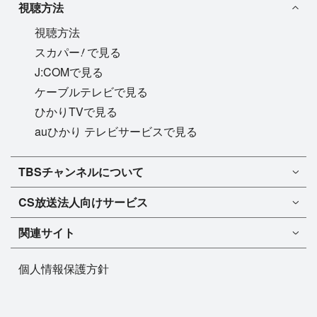
視聴方法
視聴方法
!
スカパー
で見る
J:COMで見る
ケーブルテレビで見る
ひかりTVで見る
auひかり テレビサービスで見る
TBSチャンネル1
TBSチャンネルについて
TBSチャンネル2
TBSチャンネルについて
CS放送
法人向けサービス
マンスリーガイド［PDF］
FAQ・よくあるご質問
法人向けサービスについて
TBSチャンネル1
ドラマ
関連サイト
インフォメーション
TBSチャンネル2
バラエティ
イチオシ!
TBSテレビ
今月放送
音楽
個人情報保護方針
プレゼント
BS-TBS
来月放送
演劇・舞台
ご意見・リクエスト
TBS NEWS
スポーツ
TBSラジオ