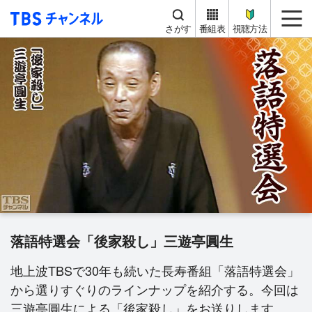
TBS チャンネル
me
さがす
番組表
視聴方法
落語特選会「後家殺し」三遊亭圓生
地上波TBSで30年も続いた長寿番組「落語特選会」
から選りすぐりのラインナップを紹介する。今回は
三遊亭圓生による「後家殺し」をお送りします。