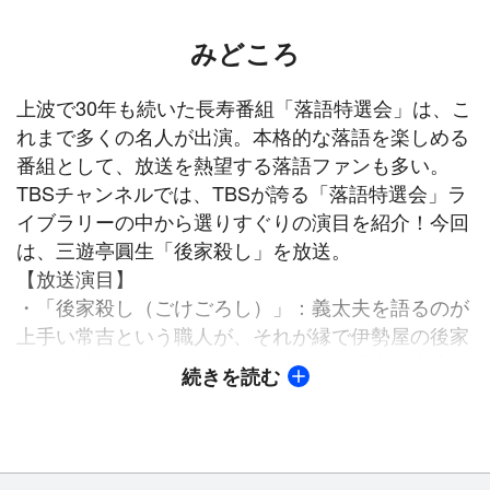
みどころ
上波で30年も続いた長寿番組「落語特選会」は、こ
れまで多くの名人が出演。本格的な落語を楽しめる
番組として、放送を熱望する落語ファンも多い。
TBSチャンネルでは、TBSが誇る「落語特選会」ラ
イブラリーの中から選りすぐりの演目を紹介！今回
は、三遊亭圓生「後家殺し」を放送。
【放送演目】
・「後家殺し（ごけごろし）」：義太夫を語るのが
上手い常吉という職人が、それが縁で伊勢屋の後家
といい仲になった。そのことを知った常吉の友達が
続きを読む
うらやましさ半分おもしろ半分で「伊勢屋のところ
の後家さんは最近心変わりして、他に新しい男がで
きたようだ」とでたらめを吹き込む。しかし、それ
を本気にした常吉は、思い余って後家さんを殺めて