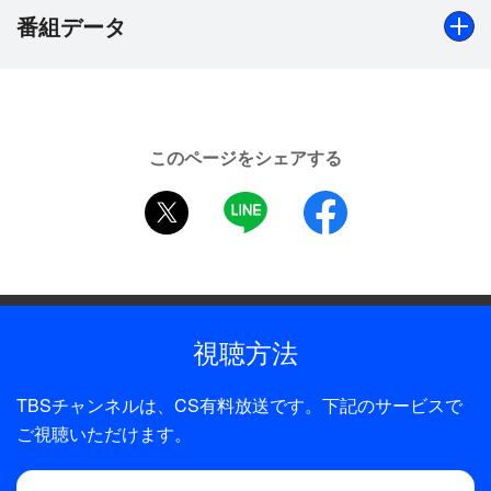
しまう…。
番組データ
出演
「後家殺し」三遊亭圓生 解説：榎本滋民、聞き手：山本
このページをシェアする
文郎（TBSアナウンサー）
twitter
LINE
facebook
制作年
1985年
全話数
1話
視聴方法
制作
TBSチャンネルは、CS有料放送です。下記のサービスで
TBS
ご視聴いただけます。