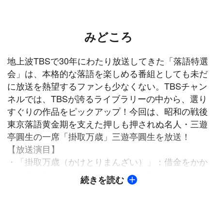
みどころ
地上波TBSで30年にわたり放送してきた「落語特選
会」は、本格的な落語を楽しめる番組としても未だ
に放送を熱望するファンも少なくない。TBSチャン
ネルでは、TBSが誇るライブラリーの中から、選り
すぐりの作品をピックアップ！今回は、昭和の戦後
東京落語黄金期を支えた押しも押されぬ名人・三遊
亭圓生の一席「掛取万歳」三遊亭圓生を放送！
【放送演目】
・「掛取万歳（かけとりまんざい）」：借金をかか
えて困り果てた八五郎夫婦。「掛け取り」を追い払
続きを読む
うために知恵をしぼった末、言い訳をする際に相手
の好きなものをひっぱり出して、借金返済を逃れて
しまおうと思い付く。狂歌好きな家主には、同情を