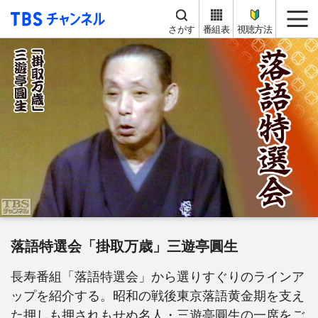
TBS チャンネル
me
さがす
番組表
視聴方法
落語特選会「掛取万歳」三遊亭圓生
長寿番組「落語特選会」から選りすぐりのラインア
ップを紹介する。昭和の戦後東京落語黄金期を支え
た押しも押されもせぬ名人・三遊亭圓生の一席をご