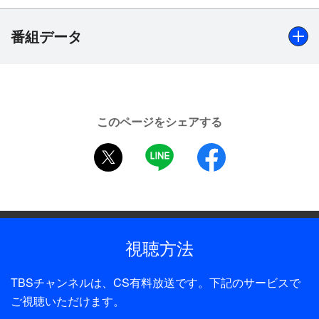
買うための狂歌を読み、義太夫好きには義太夫で対
応。けんか好きの魚屋にはけんかで勝負し、万歳好
番組データ
きな三河屋に対しては万歳で言い訳をはじめる…。
出演
「掛取万歳」三遊亭圓生、解説：榎本滋民、聞き手：山本
このページをシェアする
文郎
twitter
LINE
facebook
制作年
1998年
制作
TBS
視聴方法
TBSチャンネルは、CS有料放送です。下記のサービスで
ご視聴いただけます。