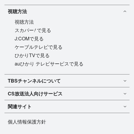
視聴方法
視聴方法
!
スカパー
で見る
J:COMで見る
ケーブルテレビで見る
ひかりTVで見る
auひかり テレビサービスで見る
TBSチャンネル1
TBSチャンネルについて
TBSチャンネル2
TBSチャンネルについて
CS放送
法人向けサービス
マンスリーガイド［PDF］
FAQ・よくあるご質問
法人向けサービスについて
TBSチャンネル1
ドラマ
関連サイト
インフォメーション
TBSチャンネル2
バラエティ
イチオシ!
TBSテレビ
今月放送
音楽
個人情報保護方針
プレゼント
BS-TBS
来月放送
演劇・舞台
ご意見・リクエスト
TBS NEWS