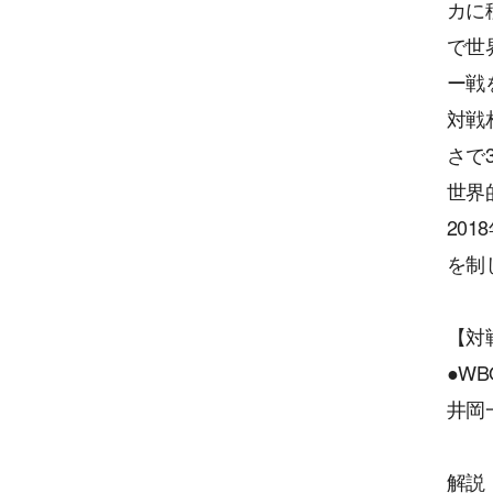
カに
で世
ー戦
対戦
さで
世界
20
を制
【対
●W
井岡
解説