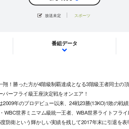
放送未定
スポーツ
番組データ
一翔！勝った方が4階級制覇達成となる3階級王者同士の頂
ーパーフライ級王座決定戦をオンエア！
は2009年のプロデビュー以来、24戦23勝(13KO)1敗の
A・WBC世界ミニマム級統一王者、WBA世界ライトフライ
5度防衛という輝かしい実績を残して2017年末に引退を