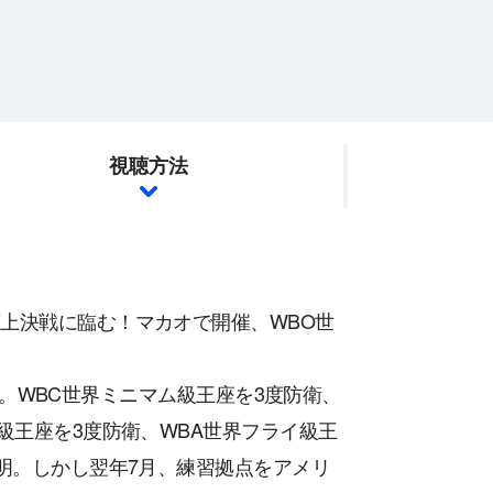
視聴方法
上決戦に臨む！マカオで開催、WBO世
戦績。WBC世界ミニマム級王座を3度防衛、
級王座を3度防衛、WBA世界フライ級王
表明。しかし翌年7月、練習拠点をアメリ