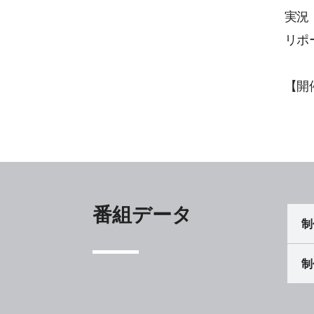
実況
リポ
【開
番組データ
制
制