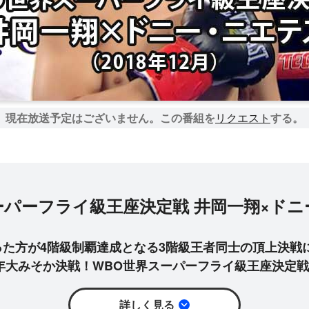
現在放送予定はございません。
この番組を
リクエスト
する。
パーフライ級王座決定戦 井岡一翔×ドニー・
った方が4階級制覇達成となる3階級王者同士の頂上決戦
8年大みそか決戦！WBO世界スーパーフライ級王座決定戦
詳しく見る