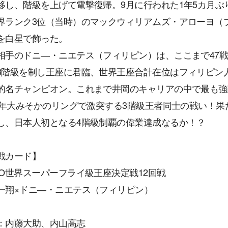
移し、階級を上げて電撃復帰。9月に行われた1年5カ月ぶ
界ランク3位（当時）のマックウィリアムズ・アローヨ（
を白星で飾った。
相手のドニ―・ニエテス（フィリピン）は、ここまで47戦41
3階級を制し王座に君臨、世界王座合計在位はフィリピン人
的名チャンピオン。これまで井岡のキャリアの中で最も強
18年大みそかのリングで激突する3階級王者同士の戦い！
し、日本人初となる4階級制覇の偉業達成なるか！？
戦カード】
BO世界スーパーフライ級王座決定戦12回戦
一翔×ドニ―・ニエテス（フィリピン）
：内藤大助、内山高志