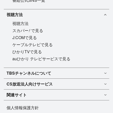
番組公式SNS一覧
視聴方法
視聴方法
!
スカパー
で見る
J:COMで見る
ケーブルテレビで見る
ひかりTVで見る
auひかり テレビサービスで見る
TBSチャンネル1
TBSチャンネルについて
TBSチャンネル2
TBSチャンネルについて
CS放送
法人向けサービス
マンスリーガイド［PDF］
FAQ・よくあるご質問
法人向けサービスについて
TBSチャンネル1
ドラマ
関連サイト
インフォメーション
TBSチャンネル2
バラエティ
イチオシ!
TBSテレビ
今月放送
音楽
個人情報保護方針
プレゼント
BS-TBS