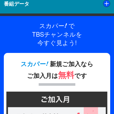
番組データ
スカパー
で
!
出演
wacci、水曜日のカンパネラ、竹原ピストル、一青窈、
TBSチャンネルを
yama、クレイジーケンバンド
今すぐ見よう!
制作年
2023年
!
スカパー
新規ご加入なら
全話数
無料
ご加入月は
です
1話