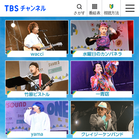
TBS チャンネル
me
さがす
番組表
視聴方法