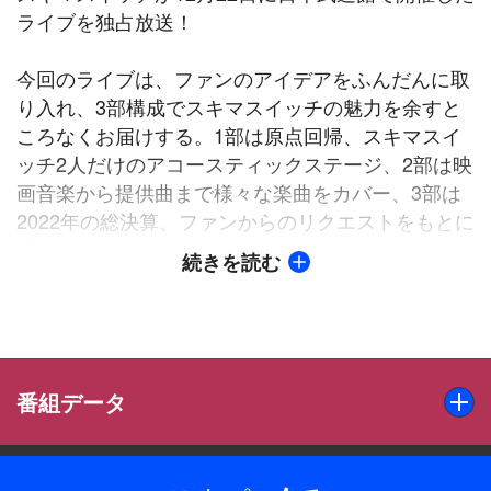
ライブを独占放送！
今回のライブは、ファンのアイデアをふんだんに取
り入れ、3部構成でスキマスイッチの魅力を余すと
ころなくお届けする。1部は原点回帰、スキマスイ
ッチ2人だけのアコースティックステージ、2部は映
画音楽から提供曲まで様々な楽曲をカバー、3部は
2022年の総決算、ファンからのリクエストをもとに
「奏（かなで）」や「全力少年」などの人気曲を披
続きを読む
露する。
デビュー20周年イヤーのスキマスイッチが、これま
で行ってきたライブの美味しいところを全て詰め込
んだ珠玉のステージをお見逃しなく！
番組データ