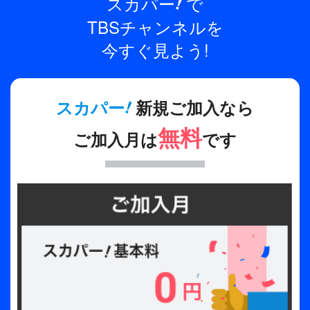
スカパー
で
!
出演
スキマスイッチ
TBSチャンネルを
今すぐ見よう!
制作年
2022年
全話数
!
スカパー
新規ご加入なら
1話
無料
ご加入月は
です