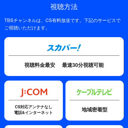
視聴方法
【収録：2022年9月4日 さいたまスーパーアリーナ
全話数
（埼玉）】
1話
TBSチャンネルは、CS有料放送です。下記のサービスで
ご視聴いただけます。
視聴料金最安
最速30分視聴可能
CS対応アンテナなし
地域密着型
電話&インターネット