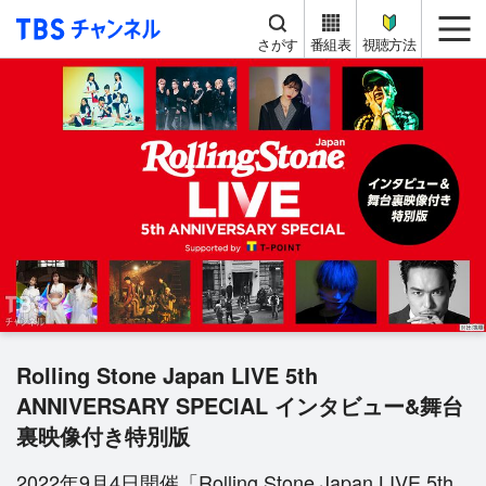
TBS チャンネル
me
さがす
番組表
視聴方法
Rolling Stone Japan LIVE 5th
ANNIVERSARY SPECIAL インタビュー&舞台
裏映像付き特別版
2022年9月4日開催「Rolling Stone Japan LIVE 5th