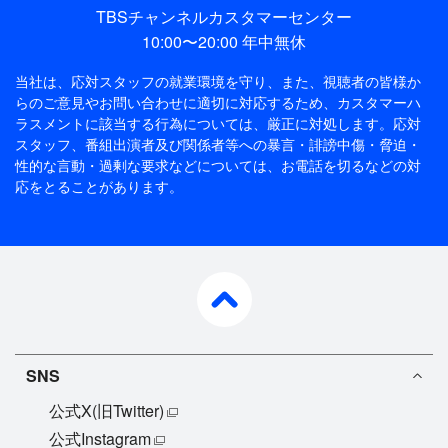
TBSチャンネルカスタマーセンター
10:00〜20:00 年中無休
当社は、応対スタッフの就業環境を守り、また、視聴者の皆様か
らのご意見やお問い合わせに適切に対応するため、
カスタマーハ
ラスメントに該当する行為については、厳正に対処します。応対
スタッフ、番組出演者及び関係者等への暴言・誹謗中傷・脅迫・
性的な言動・過剰な要求などについては、お電話を切るなどの対
応をとることがあります。
pagetop
SNS
公式X(旧Twitter)
公式Instagram