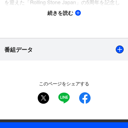
を迎えた「Rolling Stone Japan」の5周年を記念し
たスペシャルライブ。1967年にアメリカで創刊した
続きを読む
Rolling Stone誌は、半世紀以上にわたり世界のエン
タテインメントシーンを伝えるポップカルチャーマ
ガジンとして各国で展開。Rolling Stone LIVEはア
メリカ本国や欧州など、世界各地で実施されている
が、今回は、Rolling Stoneアジア版としては初めて
番組データ
の大規模ライブイベントとなった。
出演者はタイムテーブル順に、ばってん少女隊、
出演
BE:FIRST、eill、JP THE WAVY、iScream、Da-
ばってん少女隊、BE:FIRST、eill、JP THE WAVY、
iCE、KANDYTOWN、SKY-HI、今市隆二（三代目 J
このページをシェアする
iScream、Da-iCE、KANDYTOWN、SKY-HI、今市隆二
SOUL BROTHERS from EXILE TRIBE）の、今の音
twitter
LINE
facebook
（三代目 J SOUL BROTHERS from EXILE TRIBE）（※出
楽シーンを彩る豪華9組。当日のライブステージに
演順）
加えて、この番組でしか見られない舞台裏映像＆ス
ペシャルインタビューを追加した特別版で興奮の一
制作年
日をお届けする。
2022年