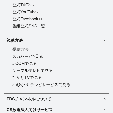
公式TikTok
公式YouTube
公式Facebook
番組公式SNS一覧
視聴方法
視聴方法
!
スカパー
で見る
J:COMで見る
ケーブルテレビで見る
ひかりTVで見る
auひかり テレビサービスで見る
TBSチャンネル1
TBSチャンネルについて
TBSチャンネル2
TBSチャンネルについて
CS放送
法人向けサービス
マンスリーガイド［PDF］