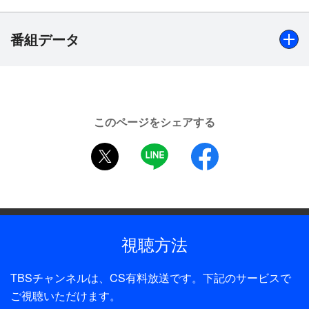
もに存分にお楽しみ頂きたい。まさに永久保存版の
特別番組をどうぞ、お見逃しなく。
番組データ
〈出演〉美空ひばり
〈司会〉鈴木治彦
出演
〈演奏〉高橋達也と東京ユニオン
美空ひばり／【司会】鈴木治彦
〈指揮〉長洲忠彦
このページをシェアする
全話数
twitter
LINE
facebook
構成／保富康午
1話
音楽／半間巖一
プロデューサー／大友和夫
制作
演出／小松敬
TBS
視聴方法
プロデューサー
大友和夫
TBSチャンネルは、CS有料放送です。下記のサービスで
ディレクター・監督
ご視聴いただけます。