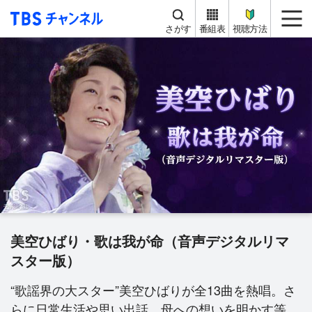
TBS チャンネル
me
さがす
番組表
視聴方法
美空ひばり・歌は我が命（音声デジタルリマ
スター版）
“歌謡界の大スター”美空ひばりが全13曲を熱唱。さ
らに日常生活や思い出話、母への想いを明かす等、