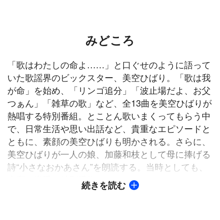
みどころ
「歌はわたしの命よ……」と口ぐせのように語って
いた歌謡界のビックスター、美空ひばり。「歌は我
が命」を始め、「リンゴ追分」「波止場だよ、お父
つぁん」「雑草の歌」など、全13曲を美空ひばりが
熱唱する特別番組。とことん歌いまくってもらう中
で、日常生活や思い出話など、貴重なエピソードと
ともに、素顔の美空ひばりも明かされる。さらに、
美空ひばりが一人の娘、加藤和枝として母に捧げる
詩“小さなおかあさん”を朗読する。当時としても、
大変、貴重な特別番組が、TBSチャンネルでデジタ
続きを読む
ルリマスター版として鮮やかによみがえる！
是非、「歌は我が命」と語る美空ひばりの歌への想
いと、デジタルリマスターによる鮮やかな音声とと