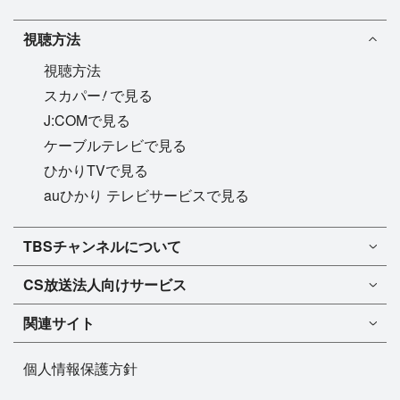
視聴方法
視聴方法
!
スカパー
で見る
J:COMで見る
ケーブルテレビで見る
ひかりTVで見る
auひかり テレビサービスで見る
TBSチャンネル1
TBSチャンネルについて
TBSチャンネル2
TBSチャンネルについて
CS放送
法人向けサービス
マンスリーガイド［PDF］
FAQ・よくあるご質問
法人向けサービスについて
TBSチャンネル1
ドラマ
関連サイト
インフォメーション
TBSチャンネル2
バラエティ
イチオシ!
TBSテレビ
今月放送
音楽
個人情報保護方針
プレゼント
BS-TBS
来月放送
演劇・舞台