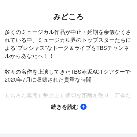
みどころ
多くのミュージカル作品が中止・延期を余儀なくさ
れている中、ミュージカル界のトップスターたちに
よる“プレシャス”なトーク＆ライブをTBSチャンネ
ルからあなたへ！！
数々の名作を上演してきたTBS赤坂ACTシアターで
2020年7月に収録された貴重な時間。
もちろん客席も舞台上も適切な距離を取り、万全な
体制のもと行われた。
続きを読む
今回の出演は、加藤和樹、柿澤勇人。司会進行は、
平方元基。
3人は、それぞれの共演もあり、同世代ということ