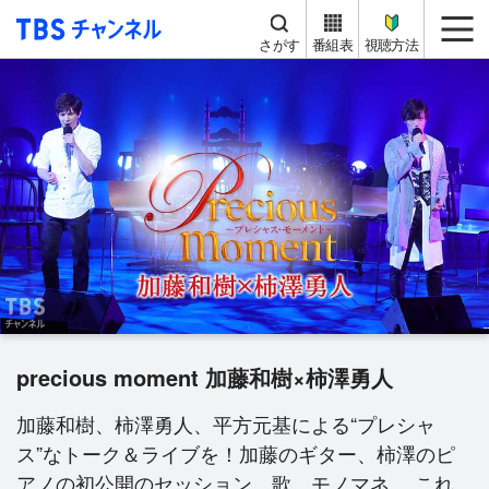
TBS チャンネル
me
さがす
番組表
視聴方法
precious moment 加藤和樹×柿澤勇人
加藤和樹、柿澤勇人、平方元基による“プレシャ
ス”なトーク＆ライブを！加藤のギター、柿澤のピ
アノの初公開のセッション。歌、モノマネ… これ