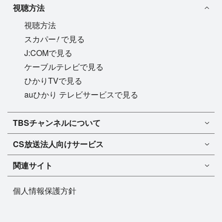
視聴方法
視聴方法
!
スカパー
で見る
J:COMで見る
ケーブルテレビで見る
ひかりTVで見る
auひかり テレビサービスで見る
TBSチャンネル1
TBSチャンネルについて
TBSチャンネル2
TBSチャンネルについて
CS放送
法人向けサービス
マンスリーガイド［PDF］
FAQ・よくあるご質問
法人向けサービスについて
TBSチャンネル1
ドラマ
関連サイト
インフォメーション
TBSチャンネル2
バラエティ
イチオシ!
TBSテレビ
今月放送
音楽
個人情報保護方針
プレゼント
BS-TBS
来月放送
演劇・舞台
ご意見・リクエスト
TBS NEWS
スポーツ