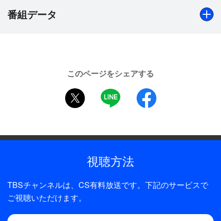
もあり親交も深く、話はどんどん膨らんでいく。
番組データ
『ストーリー・オブ・マイ・ライフ』から「バタフ
ライ」、「奇跡」、『フランケンシュタイン』から
出演
「後悔」と「ただ一つの未来」
加藤和樹 柿澤勇人 司会：平方元基
と歌もピアノの生演奏でたっぷりお聞かせいたしま
このページをシェアする
す。
制作年
twitter
LINE
facebook
さらに「I LOVE YOU」は加藤のギター、柿澤のピ
2020年
アノによる、初公開の“パッション”セッションとい
うスペシャル・プログラム。
『ロミオ＆ジュリエット』や『フランケンシュタイ
視聴方法
ン』での共演時のそれぞれの印象や登場シーンのモ
ノマネ、もし役者になってなかったら何になってい
TBSチャンネルは、CS有料放送です。下記のサービスで
た…などなど、3人の人柄があふれ出るトークも披
ご視聴いただけます。
露。