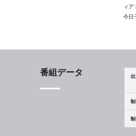
ィア
今日
番組データ
出
制
制