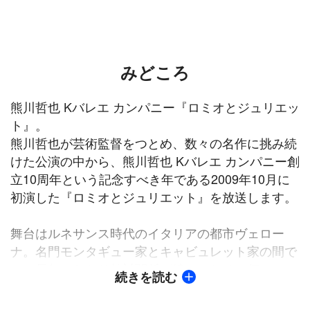
みどころ
熊川哲也 Kバレエ カンパニー『ロミオとジュリエッ
ト』。
熊川哲也が芸術監督をつとめ、数々の名作に挑み続
けた公演の中から、熊川哲也 Kバレエ カンパニー創
立10周年という記念すべき年である2009年10月に
初演した『ロミオとジュリエット』を放送します。
舞台はルネサンス時代のイタリアの都市ヴェロー
ナ。名門モンタギュー家とキャビュレット家の間で
は、長年にわたり敵対関係が続いており、何かにつ
続きを読む
けて諍いが耐えない。モンタギューの息子ロミオに
は思いを寄せているロザラインという女性がいる。