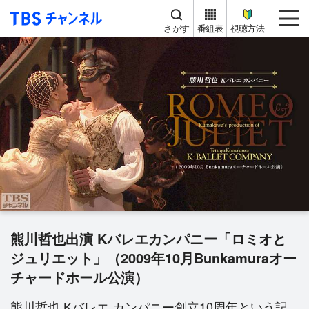
TBS チャンネル
me
さがす
番組表
視聴方法
熊川哲也出演 Kバレエカンパニー「ロミオと
ジュリエット」（2009年10月Bunkamuraオー
チャードホール公演）
熊川哲也 Kバレエ カンパニー創立10周年という記