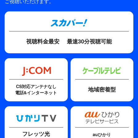
ご視聴いただけます。
ウィリアム・シェイクスピアが世に放ってから世界
中で幾度となく公演されてきた恋愛悲劇の傑作！
2009年以降も熊川哲也 Kバレエ カンパニーは意欲
的に公演を続け、その度に喝采を浴びてきた不朽の
名作を迫力ある映像でお楽しみください。
視聴料金最安
最速30分視聴可能
CS対応アンテナなし
地域密着型
電話&インターネット
フレッツ光
auひかり