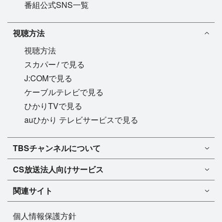
番組公式SNS一覧
視聴方法
視聴方法
!
スカパー
で見る
J:COMで見る
ケーブルテレビで見る
ひかりTVで見る
auひかり テレビサービスで見る
TBSチャンネル1
TBSチャンネルについて
TBSチャンネル2
TBSチャンネルについて
CS放送
法人向けサービス
マンスリーガイド［PDF］
FAQ・よくあるご質問
法人向けサービスについて
TBSチャンネル1
ドラマ
関連サイト
インフォメーション
TBSチャンネル2
バラエティ
イチオシ!
TBSテレビ
今月放送
音楽
個人情報保護方針
プレゼント
BS-TBS