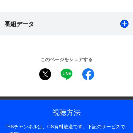
ある夜、ロミオは彼女にひと目会おうと、友人のマ
キューシオとベンヴォーリオと共に、キャビュレッ
ト家の舞踏会に忍び込む。だが、そこでロミオを待
番組データ
ち受けていたのはキャビュレットの娘ジュリエット
との運命的な出会いだった。家同士の反目をよそに
たちまち恋に落ちる二人。互いへの愛を確かめ合っ
出演
た恋人たちは、修道僧ロレンスのもとでひそかに結
熊川哲也（ロミオ）、ロベルタ・マルケス（ジュリエッ
婚する。しかしその直後、運命を狂わす事件が起こ
このページをシェアする
ト）
る。市場でキャビュレット夫人の甥ティボルトが仕
twitter
LINE
facebook
掛けてきた争いにより、親友マキューシオが命を落
としてしまったのだ。逆上したロミオは、ティボル
トを自らの手で刺殺し、ヴェローナから追放される
ことになる。束の間の逢瀬の後、悲しみに打ちひし
がれるジュリエットに、父キャビュレット卿は富裕
視聴方法
な青年貴族バリスとの結婚を命じる。ロミオとの愛
を貫くため、命がけの決断をするジュリエット…。
TBSチャンネルは、CS有料放送です。下記のサービスで