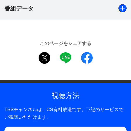
番組データ
出演
三森すずこ
このページをシェアする
制作年
twitter
LINE
facebook
2014年
全話数
1話
視聴方法
TBSチャンネルは、CS有料放送です。下記のサービスで
ご視聴いただけます。