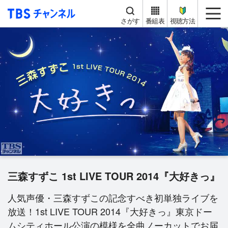
TBS チャンネル
me
さがす
番組表
視聴方法
三森すずこ 1st LIVE TOUR 2014『大好きっ』
人気声優・三森すずこの記念すべき初単独ライブを
放送！1st LIVE TOUR 2014『大好きっ』東京ドー
ムシティホール公演の模様を全曲ノーカットでお届