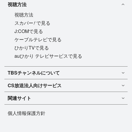
視聴方法
視聴方法
!
スカパー
で見る
J:COMで見る
ケーブルテレビで見る
ひかりTVで見る
auひかり テレビサービスで見る
TBSチャンネル1
TBSチャンネルについて
TBSチャンネル2
TBSチャンネルについて
CS放送
法人向けサービス
マンスリーガイド［PDF］
FAQ・よくあるご質問
法人向けサービスについて
TBSチャンネル1
ドラマ
関連サイト
インフォメーション
TBSチャンネル2
バラエティ
イチオシ!
TBSテレビ
今月放送
音楽
個人情報保護方針
プレゼント
BS-TBS
来月放送
演劇・舞台
ご意見・リクエスト
TBS NEWS
スポーツ