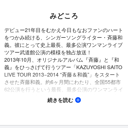
みどころ
デビュー21年目をむかえ今日もなおファンのハート
をつかみ続ける、シンガーソングライター・斉藤和
義。彼にとって史上最長、最多公演ワンマンライブ
ツアー武道館公演の模様を独占放送！
2013年10月、オリジナルアルバム『斉藤』と『和
義』をひっさげて行うツアー「KAZUYOSHI SAITO
LIVE TOUR 2013−2014 “斉藤＆和義”」をスタート
させた斉藤和義。約6ヶ月間にわたり、全国55都市
62公演を行うという最長、最多公演のワンマンライ
ヴツアーの中盤戦となる日本武道館公演をお見逃し
続きを読む
なく！
史上最長ライブツアーの折り返し地点を超え、38公
演目にあたる日本武道館公演が2014年2月に開催さ