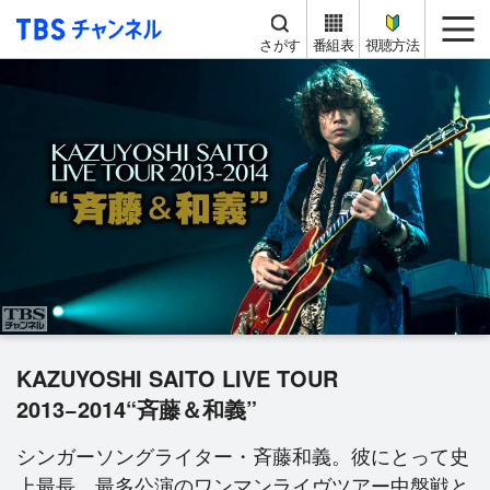
TBS チャンネル
me
さがす
番組表
視聴方法
KAZUYOSHI SAITO LIVE TOUR
2013−2014“斉藤＆和義”
シンガーソングライター・斉藤和義。彼にとって史
上最長、最多公演のワンマンライヴツアー中盤戦と