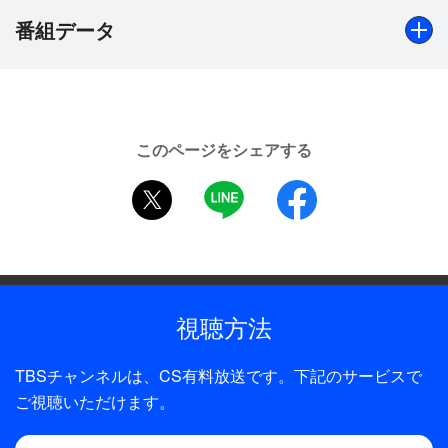
れた。日本武道館を埋め尽くす8000人の大観衆の前
番組データ
に斉藤和義が登場すると、ファンから「せっちゃ
ん！」と歓声があがる。30〜40代を中心に、子供連
れの家族から50代まで幅広い層が会場につめかけ
出演
た。軽快なギターサウンドとともに、1曲目「カー
斉藤和義
ラジオ」の演奏が始まると、ファンは席から立ち上
このページをシェアする
がり、武道館全体がビートに合わせるようにゆっく
制作年
twitter
LINE
facebook
り大きく揺れ始める…。2曲目以降もオトナのロッ
2014年
クで観客を魅了する。曲に合わせて怪しく照らすレ
ーザー光線が更にオトナの色気を醸し出すのだっ
全話数
た。
1話
ひとたびMCになると演奏の雰囲気から一変し、観
視聴方法
客は笑いの渦にのまれていく。このギャップが斉藤
和義ワールドの魅力のひとつ。
TBSチャンネルは、CS有料放送です。下記のサービスで
ライブも中盤にさしかかり、会場の熱気はさらに高
ご視聴いただけます。
まっていく。ドラマの主題歌としても大ヒットした
「やさしくなりたい」では、力強くも温かい歌声が