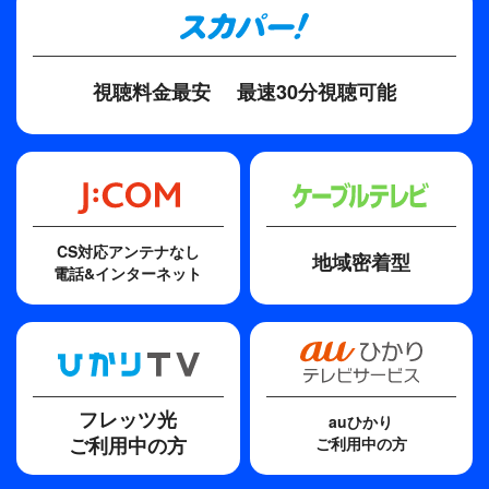
会場を包み込む。その後も、ブルースハーブとギタ
ーで弾き語る「月光」やCMソングにもなった
「Always」とヒットナンバーが続く。ライブエンデ
視聴料金最安
最速30分視聴可能
ィングでは、斉藤和義の代表曲「歩いて帰ろう」で
会場の盛り上がりは最高潮に…。
この熱いライブを是非TBSチャンネルで体感してほ
しい。
【収録：2014年2月16日＠日本武道館】
CS対応アンテナなし
地域密着型
電話&インターネット
フレッツ光
auひかり
ご利用中の方
ご利用中の方