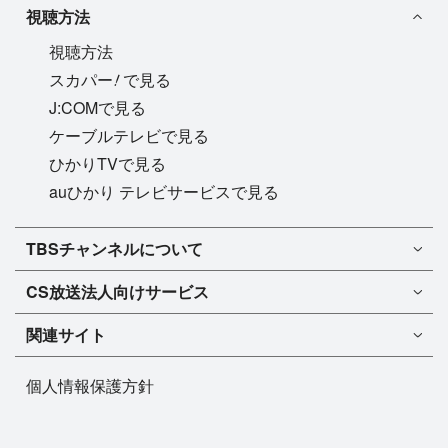
視聴方法
視聴方法
!
スカパー
で見る
J:COMで見る
ケーブルテレビで見る
ひかりTVで見る
auひかり テレビサービスで見る
TBSチャンネル1
TBSチャンネルについて
TBSチャンネル2
TBSチャンネルについて
CS放送
法人向けサービス
マンスリーガイド［PDF］
FAQ・よくあるご質問
法人向けサービスについて
TBSチャンネル1
ドラマ
関連サイト
インフォメーション
TBSチャンネル2
バラエティ
イチオシ!
TBSテレビ
今月放送
音楽
個人情報保護方針
プレゼント
BS-TBS
来月放送
演劇・舞台
ご意見・リクエスト
TBS NEWS
スポーツ