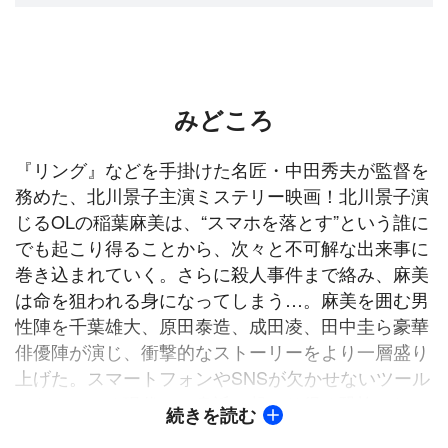
みどころ
『リング』などを手掛けた名匠・中田秀夫が監督を
務めた、北川景子主演ミステリー映画！北川景子演
じるOLの稲葉麻美は、“スマホを落とす”という誰に
でも起こり得ることから、次々と不可解な出来事に
巻き込まれていく。さらに殺人事件まで絡み、麻美
は命を狙われる身になってしまう…。麻美を囲む男
性陣を千葉雄大、原田泰造、成田凌、田中圭ら豪華
俳優陣が演じ、衝撃的なストーリーをより一層盛り
上げた。スマートフォンやSNSが欠かせないツール
となっている現代に、身近に起こり得る恐怖として
続きを読む
多くの人の話題をさらった大ヒットSNSミステリ