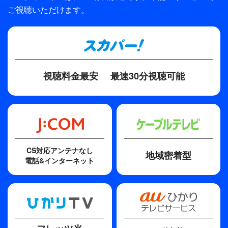
「違う！それ私じゃない！私、何もやってない！」
ご視聴いただけます。
時を同じくして、人里離れた山の中で次々と若い女
中田秀夫
性の遺体が見つかり、事件を担当する刑事・加賀谷
原作
（千葉雄大）は、犯人が長い黒髪の女性ばかりを狙
志駕晃『スマホを落としただけなのに』（宝島社文庫）
っていたことに気が付く。
スマホを拾ったのは誰だったのか。
脚本
視聴料金最安
最速30分視聴可能
連続殺人事件の真犯人はいったい誰なのか。
大石哲也
そして明らかになる“奪われた麻美の秘密”とは？
ただ、スマホを落としただけなのに…。
主題歌
ヒミツ
歌手
CS対応アンテナなし
地域密着型
ポルカドットスティングレイ
電話&インターネット