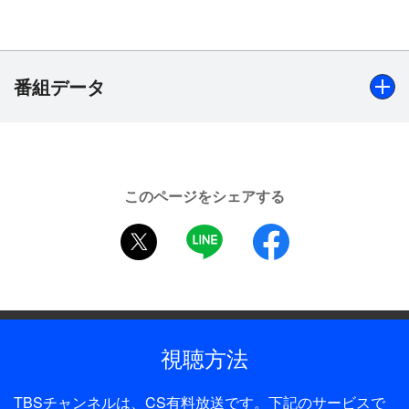
ー。
【映画ストーリー】
彼氏の富田（田中圭）に電話をかけた麻美（北川景
番組データ
子）は、スマホから聞こえてくる聞き覚えのない男
の声に言葉を失った。たまたま落ちていたスマホを
拾ったという男から、富田のスマホが無事に戻って
出演
きて安堵した麻美だったが、その日を境に不可解な
北川景子、千葉雄大、バカリズム、要潤、高橋メアリージ
出来事が起こるようになる。
このページをシェアする
ュン、酒井健太（アルコ＆ピース）、筧美和子、原田泰
身に覚えのないクレジットカードの請求や、SNSで
twitter
LINE
facebook
造、成田凌、田中圭 ほか
繋がっているだけの男からのネットストーキング。
落としたスマホから個人情報が流出したのか？
制作年
ネットセキュリティ会社に勤める浦野（成田凌）
2018年
に、スマホの安全対策を設定してもらい安心してい
た麻美だったが、その晩、何者かにアカウントを乗
全話数
視聴方法
っ取られ、誰にも見られたくなかった写真がSNSに
1話
アップされてしまう。
TBSチャンネルは、CS有料放送です。下記のサービスで
ディレクター・監督