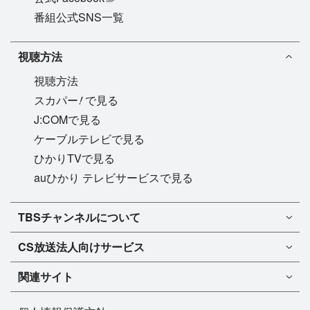
番組公式SNS一覧
視聴方法
視聴方法
!
スカパー
で見る
J:COMで見る
ケーブルテレビで見る
ひかりTVで見る
auひかり テレビサービスで見る
TBSチャンネル1
TBSチャンネルについて
TBSチャンネル2
TBSチャンネルについて
CS放送
法人向けサービス
マンスリーガイド［PDF］
FAQ・よくあるご質問
法人向けサービスについて
TBSチャンネル1
ドラマ
関連サイト
インフォメーション
TBSチャンネル2
バラエティ
イチオシ!
TBSテレビ
今月放送
音楽