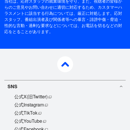
当社は、応対スタッフの就業環境を守り、また、視聴者の皆様か
らのご意見やお問い合わせに適切に対応するため、
カスタマーハ
ラスメントに該当する行為については、厳正に対処します。応対
スタッフ、番組出演者及び関係者等への暴言・誹謗中傷・脅迫・
性的な言動・過剰な要求などについては、お電話を切るなどの対
応をとることがあります。
pagetop
SNS
公式X(旧Twitter)
公式Instagram
公式TikTok
公式YouTube
公式Facebook