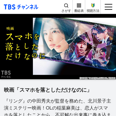
TBS チャンネル
me
さがす
番組表
視聴方法
映画「スマホを落としただけなのに」
『リング』の中田秀夫が監督を務めた、北川景子主
演ミステリー映画！OLの稲葉麻美は、恋人がスマ
ホを落としたことから、不可解な出来事に巻き込ま