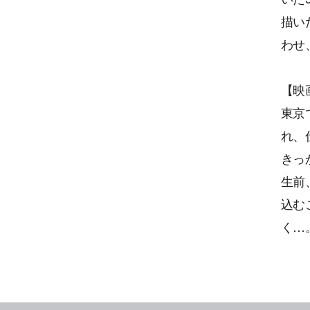
描い
わせ
【映
東京
れ、
きっ
生前
込む
く…