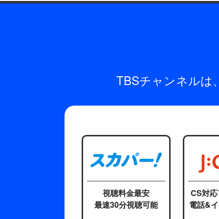
TBSチャンネル
視聴料金最安
CS対
最速30分視聴可能
電話&