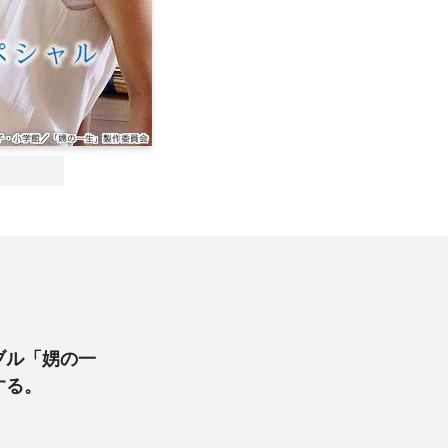
ブル「娚の一
する。