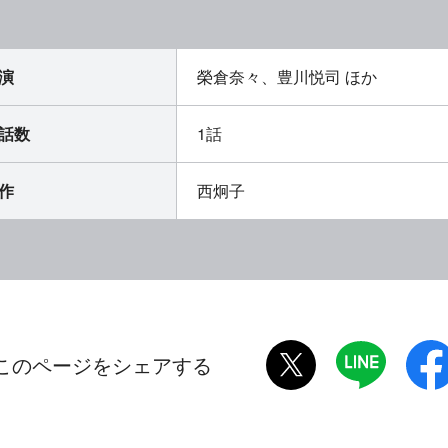
演
榮倉奈々、豊川悦司 ほか
話数
1話
作
西炯子
twitter
LINE
このページをシェアする