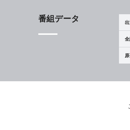
番組データ
出
全
原