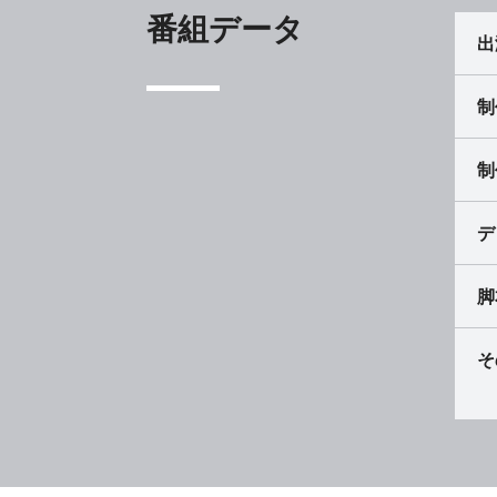
番組データ
出
制
制
デ
脚
そ