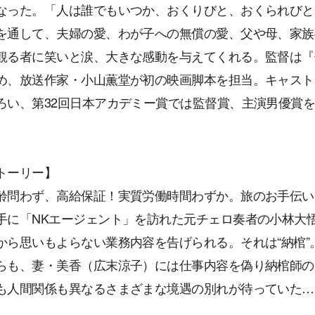
なった。「人は誰でもいつか、おくりびと、おくられびと
を通して、夫婦の愛、わが子への無償の愛、父や母、家族
観る者に笑いと涙、大きな感動を与えてくれる。監督は『壬
め、放送作家・小山薫堂が初の映画脚本を担当。キャスト
ろい、第32回日本アカデミー賞では監督賞、主演男優賞を
トーリー】
齢問わず、高給保証！実質労働時間わずか。旅のお手伝い
手に「NKエージェント」を訪れた元チェロ奏者の小林大
から思いもよらない業務内容を告げられる。それは“納棺
らも、妻・美香（広末涼子）には仕事内容を偽り納棺師の
も人間関係も異なるさまざまな境遇の別れが待っていた…