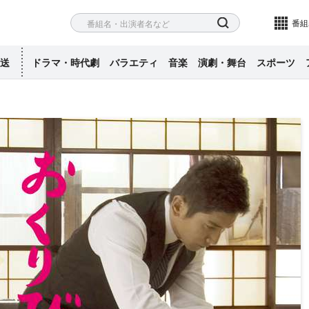
ネル
検索
番組
送
ドラマ・時代劇
バラエティ
音楽
演劇・舞台
スポーツ