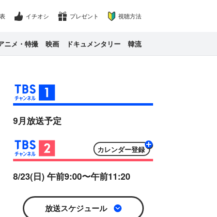
表
イチオシ
プレゼント
視聴方法
アニメ・特撮
映画
ドキュメンタリー
韓流
9月放送予定
カレンダー
Google
iCal
8/23(日) 午前9:00〜午前11:20
放送スケジュール