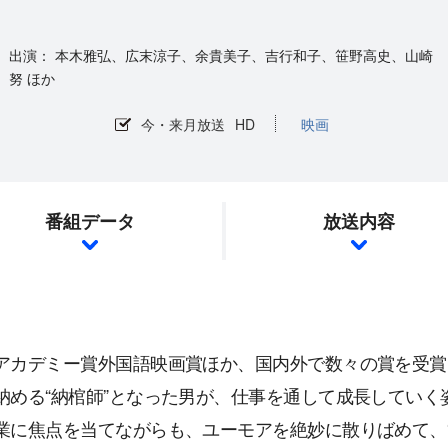
本木雅弘、広末涼子、余貴美子、吉行和子、笹野高史、山崎
努 ほか
今・来月放送
HD
映画
番組データ
放送内容
アカデミー賞外国語映画賞ほか、国内外で数々の賞を受賞
納める“納棺師”となった男が、仕事を通して成長してい
業に焦点を当てながらも、ユーモアを絶妙に散りばめて、“