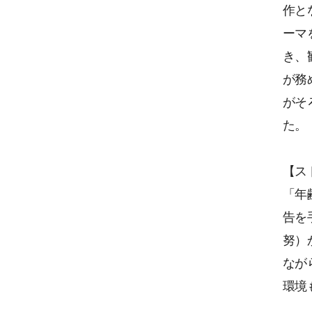
作と
ーマ
き、
が務
がそ
た。
【ス
「年
告を
努）
なが
環境