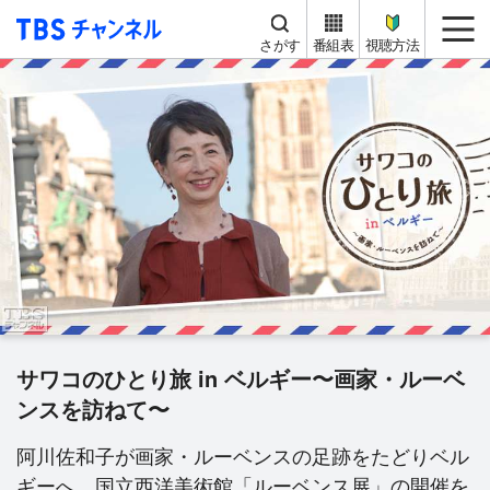
TBS チャンネル
me
さがす
番組表
視聴方法
サワコのひとり旅 in ベルギー〜画家・ルーベ
ンスを訪ねて〜
阿川佐和子が画家・ルーベンスの足跡をたどりベル
ギーへ。国立西洋美術館「ルーベンス展」の開催を