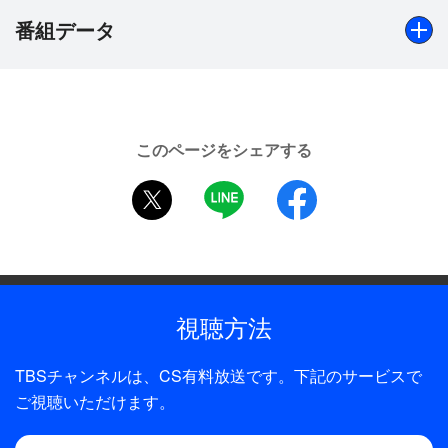
た家や、彼が挿絵を描いた書物を保管する世界最古
番組データ
の印刷工場へ。ルーベンスがなぜ巨匠と称されるの
か、その謎を紐解いてゆく。
出演
【ピーテル・パウル・ルーベンス】
阿川佐和子
ドイツ生まれ。バロックと呼ばれる壮麗華美な美術
このページをシェアする
様式が栄えた17世紀を代表とする画家として知ら
全話数
twitter
LINE
facebook
れ、「王の画家にして画家の王」と呼ばれたほどの
1話
存在。
視聴方法
TBSチャンネルは、CS有料放送です。下記のサービスで
ご視聴いただけます。