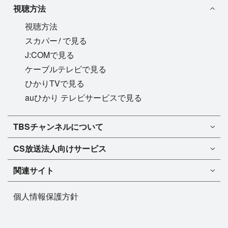
視聴方法
視聴方法
!
スカパー
で見る
J:COMで見る
ケーブルテレビで見る
ひかりTVで見る
auひかり テレビサービスで見る
TBSチャンネル1
TBSチャンネルについて
TBSチャンネル2
TBSチャンネルについて
CS放送
法人向けサービス
マンスリーガイド［PDF］
FAQ・よくあるご質問
法人向けサービスについて
TBSチャンネル1
ドラマ
関連サイト
インフォメーション
TBSチャンネル2
バラエティ
イチオシ!
TBSテレビ
今月放送
音楽
個人情報保護方針
プレゼント
BS-TBS
来月放送
演劇・舞台
ご意見・リクエスト
TBS NEWS
スポーツ