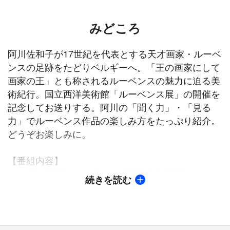
みどころ
阿川佐和子が17世紀を代表とする天才画家・ルーベ
ンスの足跡をたどりベルギーへ。「王の画家にして
画家の王」とも称されるルーベンスの魅力に迫る美
術紀行。国立西洋美術館「ルーベンス展」の開催を
記念してお送りする。阿川の「聞く力」・「見る
力」でルーベンス作品の楽しみ方をたっぷり紹介。
どうぞお楽しみに。
【番組内容】
ベルギー北部のアントワープを訪れた阿川は、アニ
続きを読む
メ「フランダースの犬」の舞台にもなったルーベン
スゆかりの大聖堂へ。そこで出会ったのは、ネロが
最期に観た祭壇画。ルーベンスが絵画に込めたメッ
セージとは。ほかにも、1600年代前半に彼が暮らし