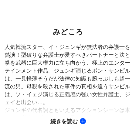
みどころ
人気韓流スター、イ・ジュンギが無法者の弁護士を
熱演！型破りな弁護士が愛すべきパートナーと法と
拳を武器に巨大権力に立ち向かう、極上のエンター
テインメント作品。ジュンギ演じるポン・サンピル
は、一見軽薄そうだが法律の知識も腕っぷしも超一
流の男。母親を殺された事件の真相を追うサンピル
は、ソ・イェジ演じる正義感の強い女性弁護士、ジ
ェイと出会い…。
ジュンギの代名詞ともいえるアクションシーンは本
作でも満載。ブラジリアン柔術を学んで体作りを
続きを読む
し、ほとんど代役なしで挑んだという格闘シーンは
必見だ。体を張ってヒロイン・ジェイを守る姿には