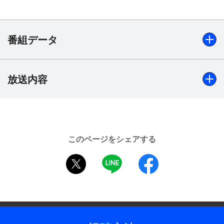
キュンとすること間違いなし！さらに、母への想い
があふれ涙する姿、悪役との対決で魅せるカリスマ
的姿、そしてスーツをスマートに着こなした姿な
番組データ
ど、ジュンギの魅力がたっぷり。ファンが見たかっ
たジュンギのすべてが詰まった、新たなる代表作！
2018年作品。
放送内容
出演
イ・ジュンギ、ソ・イェジ、イ・ヘヨン、チェ・ミンス
【ストーリー】
ほか
幼い頃、人権弁護士だった母を目の前で殺され、母
方の伯父で組織暴力団のボス、デウンの下で育った
制作年
ポン・サンピル（イ・ジュンギ）。成長した彼は、
このページをシェアする
2018年
法と拳を巧みに使い分け、組織暴力団の弁護士とし
twitter
LINE
facebook
て能を発揮していた。そんなある日、差出人不明で
全話数
1冊の手帳を受け取ったサンピルは、復讐のときが
16話
きたことを確信、18年ぶりに生まれ故郷キソン市に
ディレクター・監督
戻ることに。その町こそ、母が殺された因縁の場所
だった。同じ頃、不当な判決を下した裁判官に歯向
キム・ジンミン