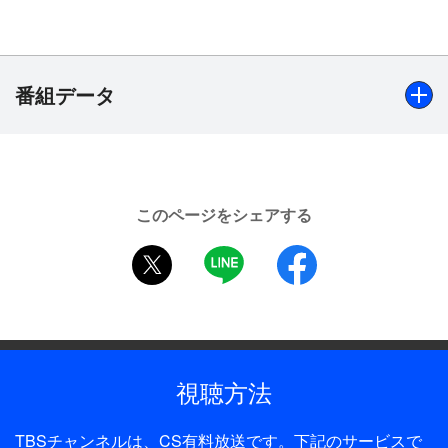
（小清水一揮）という少年が光介を訪ねてきて、10
日前に突然姿を消した父・上村徹（辰巳琢郎）を捜
して欲しいと依頼する。全財産の3000円を差し出し
て必死に頼み込む姿に心を打たれた光介は、武志の
番組データ
母親・美千子（渡辺梓）から事情を聞く。電気工の
徹とは再婚で、武志は美千子の連れ子だが家族仲良
く暮らしていて、美千子には徹が失踪した原因に心
出演
当たりはなかった。しかし、2週間ほど前に谷中の
船越英一郎、床嶋佳子、香坂みゆき、大倉梓、辰巳琢郎、
商店街で3人で受けたインタビューがテレビニュー
このページをシェアする
渡辺梓、小清水一揮、ミッキー・カーチス、松永博史、渡
スで流れた頃から夫の様子がおかしかったという。
twitter
LINE
facebook
部大輔、下嶋兄、本杉美香、並樹史朗、浅野和之、吉中六
昔のことを話したがらなかったという徹が美千子に
ほか
わずかに話した生い立ちを手がかりに、光介は彼の
生まれ育った児童施設から足跡を辿ることにする。
制作年
2005年
視聴方法
全話数
1話
TBSチャンネルは、CS有料放送です。下記のサービスで