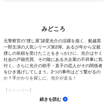
みどころ
元警察官の“捜し屋”諸星光介の活躍を描く、船越英
一郎主演の人気シリーズ第2弾。ある少年から父親
捜しの依頼を受けたことをきっかけに、光介はヤミ
社会の戸籍売買、その陰にある大企業の不祥事に気
付く。さらに光介の助手・直子の恋人がその関係者
をひき逃げしてしまう。2つの事件はどう繋がるの
か？手がかりを探しに、光介が走る！
【ストーリー】
東京の下町・谷中で、ペットや人を捜す「捜し屋」
続きを読む
をしている諸星光介（船越英一郎）。ある日、武志