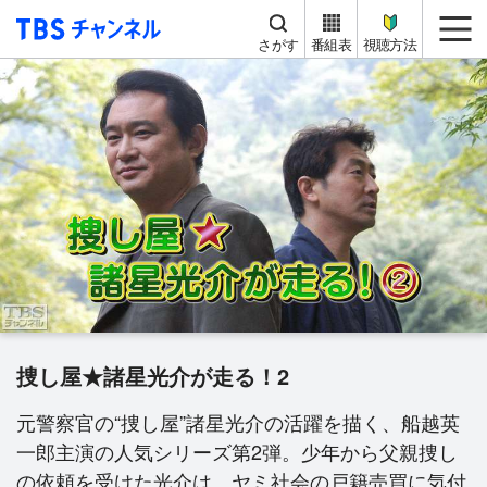
TBS チャンネル
me
さがす
番組表
視聴方法
捜し屋★諸星光介が走る！2
元警察官の“捜し屋”諸星光介の活躍を描く、船越英
一郎主演の人気シリーズ第2弾。少年から父親捜し
の依頼を受けた光介は、ヤミ社会の戸籍売買に気付