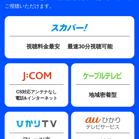
ご視聴いただけます。
制作
東宝株式会社／TBS
プロデューサー
松澤一男
視聴料金最安
最速30分視聴可能
ディレクター・監督
山田大樹
脚本
安本莞二
CS対応アンテナなし
地域密着型
その他
電話&インターネット
辰巳琢郎の「琢」は正式には、「豕」に点が付きます。シ
ステムの都合上「琢」となっています。