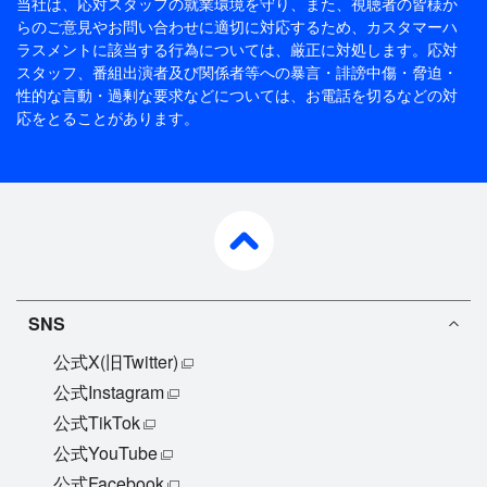
当社は、応対スタッフの就業環境を守り、また、視聴者の皆様か
らのご意見やお問い合わせに適切に対応するため、
カスタマーハ
ラスメントに該当する行為については、厳正に対処します。応対
スタッフ、番組出演者及び関係者等への暴言・誹謗中傷・脅迫・
性的な言動・過剰な要求などについては、お電話を切るなどの対
応をとることがあります。
pagetop
SNS
公式X(旧Twitter)
公式Instagram
公式TikTok
公式YouTube
公式Facebook