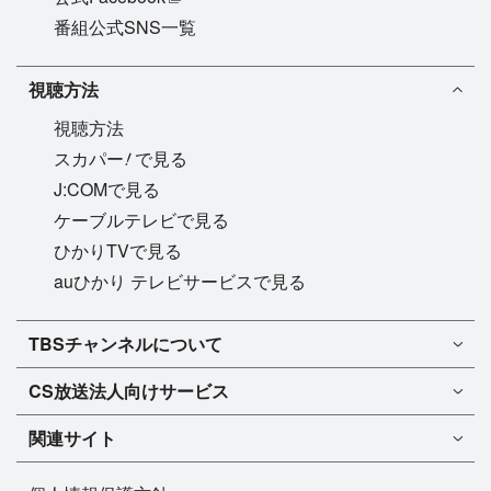
番組公式SNS一覧
視聴方法
視聴方法
!
スカパー
で見る
J:COMで見る
ケーブルテレビで見る
ひかりTVで見る
auひかり テレビサービスで見る
TBSチャンネル1
TBSチャンネルについて
TBSチャンネル2
TBSチャンネルについて
CS放送
法人向けサービス
マンスリーガイド［PDF］
FAQ・よくあるご質問
法人向けサービスについて
TBSチャンネル1
ドラマ
関連サイト
インフォメーション
TBSチャンネル2
バラエティ
イチオシ!
TBSテレビ
今月放送
音楽