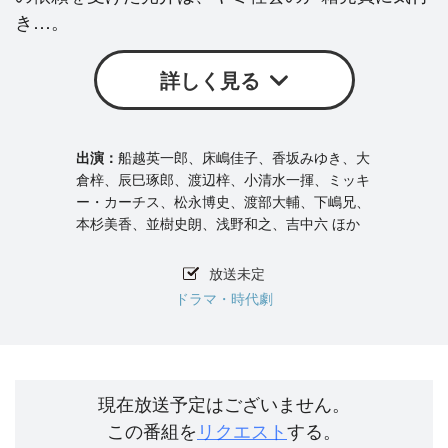
き…。
詳しく見る
船越英一郎、床嶋佳子、香坂みゆき、大
倉梓、辰巳琢郎、渡辺梓、小清水一揮、ミッキ
ー・カーチス、松永博史、渡部大輔、下嶋兄、
本杉美香、並樹史朗、浅野和之、吉中六 ほか
放送未定
ドラマ・時代劇
現在放送予定はございません。
この番組を
リクエスト
する。