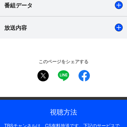
番組データ
放送内容
出演
内野聖陽、佐藤健、吹石一恵、加藤貴子、高橋和也、音尾
琢真、常盤貴子、野村宏伸、ベンガル、麻生祐未、柄本明
ほか
このページをシェアする
制作年
2013年
twitter
LINE
facebook
全話数
10話
制作
視聴方法
TBS
プロデューサー
TBSチャンネルは、CS有料放送です。下記のサービスで