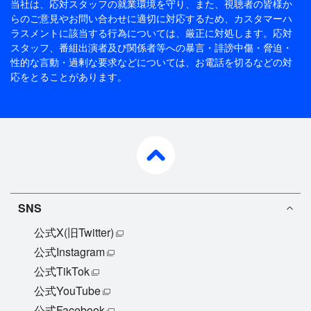
当社は、応対スタッフの就業環境を守り、また、視聴者の皆様か
らのご意見やお問い合わせに適切に対応するため、
カスタマーハ
ラスメントに該当する行為については、厳正に対処します。応対
スタッフ、番組出演者及び関係者等への暴言・誹謗中傷・脅迫・
性的な言動・過剰な要求などについては、お電話を切るなどの対
応をとることがあります。
pagetop
SNS
公式X(旧Twitter)
公式Instagram
公式TikTok
公式YouTube
公式Facebook