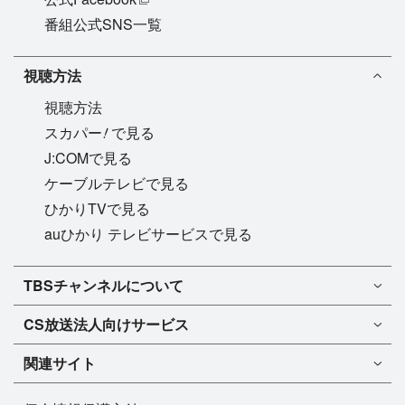
番組公式SNS一覧
視聴方法
視聴方法
!
スカパー
で見る
J:COMで見る
ケーブルテレビで見る
ひかりTVで見る
auひかり テレビサービスで見る
TBSチャンネル1
TBSチャンネルについて
TBSチャンネル2
TBSチャンネルについて
CS放送
法人向けサービス
マンスリーガイド［PDF］
FAQ・よくあるご質問
法人向けサービスについて
TBSチャンネル1
ドラマ
関連サイト
インフォメーション
TBSチャンネル2
バラエティ
イチオシ!
TBSテレビ