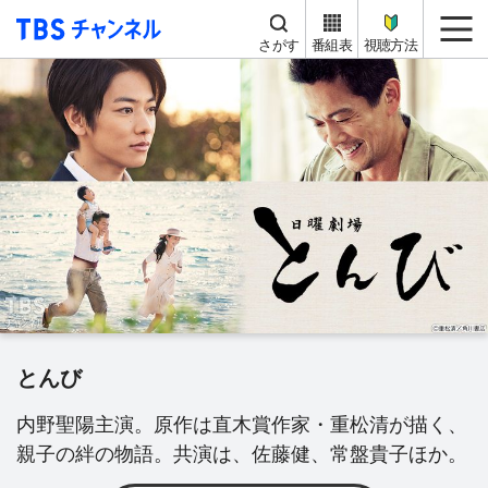
TBS チャンネル
me
さがす
番組表
視聴方法
とんび
内野聖陽主演。原作は直木賞作家・重松清が描く、
親子の絆の物語。共演は、佐藤健、常盤貴子ほか。