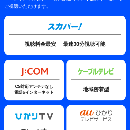
ご視聴いただけます。
石丸彰彦
ディレクター・監督
平川雄一朗、山室大輔、中前勇児
原作
視聴料金最安
最速30分視聴可能
重松清「とんび」（角川文庫）
脚本
森下佳子
主題歌
CS対応アンテナなし
地域密着型
誕生日には真白な百合を
電話&インターネット
歌手
福山雅治