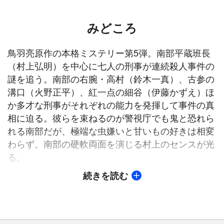
みどころ
鳥羽亮原作の本格ミステリー第5弾。南部平蔵班長
（村上弘明）を中心に七人の刑事が連続殺人事件の
謎を追う。南部の右腕・高村（鈴木一真）、古参の
溝口（火野正平）、紅一点の細谷（伊藤かずえ）ほ
か多才な刑事がそれぞれの能力を発揮して事件の真
相に迫る。彼らを束ねるのが警視庁でも鬼と恐れら
れる南部だが、極端な虫嫌いと甘いもの好きは相変
わらず。南部の硬軟両面を演じる村上のセンスが光
る。
続きを読む
【ストーリー】
警視庁捜査一課の班長・南部平蔵（村上弘明）と妻
の敦子（岡田奈々）は、結婚記念日に神楽坂の高級
料亭『みずかわ』で食事を楽しんでいた。その時、