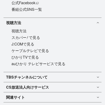
公式Facebook
番組公式SNS一覧
視聴方法
視聴方法
!
スカパー
で見る
J:COMで見る
ケーブルテレビで見る
ひかりTVで見る
auひかり テレビサービスで見る
TBSチャンネル1
TBSチャンネルについて
TBSチャンネル2
TBSチャンネルについて
CS放送
法人向けサービス
マンスリーガイド［PDF］
FAQ・よくあるご質問
法人向けサービスについて
TBSチャンネル1
ドラマ
関連サイト
インフォメーション
TBSチャンネル2
バラエティ
イチオシ!