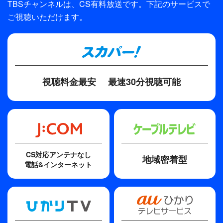
ディレクター・監督
TBSチャンネルは、CS有料放送です。下記のサービスで
る。
ご視聴いただけます。
中前勇児
宮守の部屋を捜索した南部と高村（鈴木一真）は、
高額不動産の写真ばかりを載せたファイルを発見す
原作
る。やがてそれらの土地がすべて借金の形となって
鳥羽亮
人手に渡っていたことが分かった。さらに滝野と宮
守、そして自称暴力団員・国本行雄（榊原俊彦）、
脚本
視聴料金最安
最速30分視聴可能
六本木のホステス・向山エリカ（仁科仁美）が手を
林誠人 小杉晶子
組んで、闇カジノを舞台に詐欺を働いて土地を手に
入れ、大金を得ていた疑いが浮かぶ。エリカも一週
間前に殺されており、国本は行方が分からない。土
地を騙し取られた誰かが詐欺師たちに復讐を企てた
のだろうか…。刑事たちは手掛かりを求めて北海
CS対応アンテナなし
地域密着型
道、九州へと急行する。
電話&インターネット
だが、意外な人物が連続殺人の犯人だと名乗り出
て、事件は一挙に解決する。しかし、南部はそれで
も解き明かされていない真実に気付くのだった…。