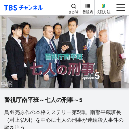
TBS チャンネル
me
さがす
番組表
視聴方法
警視庁南平班～七人の刑事～5
鳥羽亮原作の本格ミステリー第5弾。南部平蔵班長
（村上弘明）を中心に七人の刑事が連続殺人事件の
謎を追う。