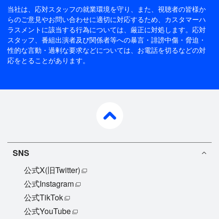
当社は、応対スタッフの就業環境を守り、また、視聴者の皆様か
らのご意見やお問い合わせに適切に対応するため、
カスタマーハ
ラスメントに該当する行為については、厳正に対処します。応対
スタッフ、番組出演者及び関係者等への暴言・誹謗中傷・脅迫・
性的な言動・過剰な要求などについては、お電話を切るなどの対
応をとることがあります。
pagetop
SNS
公式X(旧Twitter)
公式Instagram
公式TikTok
公式YouTube