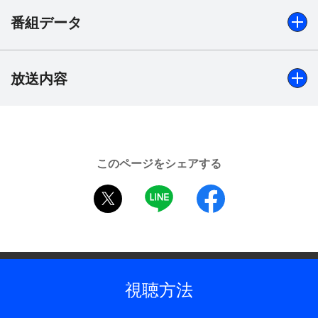
料亭に悲鳴が響く。南部が駆けつけると、客室の一
番組データ
つで仲居が立ち尽くし、客の滝野良三（石橋保）が
頸動脈を切られ死んでいた。南部班のメンバーが料
亭に集結する。
放送内容
出演
凶器のナイフは指紋が消されており、部屋は密室だ
村上弘明、鈴木一真、伊藤かずえ、火野正平、岡田奈々、
った。滝野は不動産会社の社長である。女将の水川
永倉大輔、前田健、藤沢大悟、菊池麻衣子、宍戸開、榊原
静江（菊池麻衣子）によると、滝野は初めての客で
利彦、仁科仁美、石橋保、長谷川公彦、穂積隆信 ほか
同伴者はいない。『みずかわ』の主人の清一（宍戸
開）は事件直後、外出先から戻り言葉を失った。タ
このページをシェアする
制作年
クシーの乗車記録から、滝野が『みずかわ』に行く
2012年
twitter
LINE
facebook
前に、木工所の副社長・宮守隆一（長谷川公彦）と
会っていたことが判明する。二人は懇意にしていた
制作
ようだ。その宮守も愛人・中川春菜（伊藤久美子）
スイート・ベイジル／TBS
のマンションで、滝野と同じ手口で殺される。次第
プロデューサー
に滝野と宮守が羽振りのいい暮らしをしていたこと
視聴方法
が浮かんできた。宮守の義父、剛造（穂積隆信）は
吉田由二
宮守が大金を手にしていたことを知り、首をかしげ