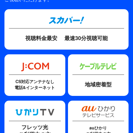
山崎 彬
原作
サンリオ
脚本
視聴料金最安
最速30分視聴可能
山崎 彬
CS対応アンテナなし
地域密着型
電話&インターネット
フレッツ光
auひかり