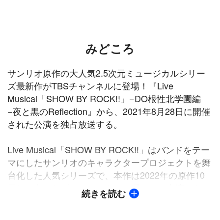
みどころ
サンリオ原作の大人気2.5次元ミュージカルシリー
ズ最新作がTBSチャンネルに登場！『Live
Musical「SHOW BY ROCK!!」−DO根性北学園編
−夜と黒のReflection』から、2021年8月28日に開催
された公演を独占放送する。
Live Musical「SHOW BY ROCK!!」はバンドをテー
マにしたサンリオのキャラクタープロジェクトを舞
台化した人気シリーズで、本作は2022年の原作10
周年に向けたプロジェクトの一環として上演。キャ
続きを読む
ストには坂田隆一郎、高橋怜也、武本悠佑、村上幸
平らが名を連ね、原作のキャラクターをリアルに再