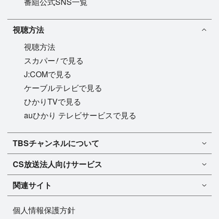
番組公式SNS一覧
視聴方法
視聴方法
!
スカパー
で見る
J:COMで見る
ケーブルテレビで見る
ひかりTVで見る
auひかり テレビサービスで見る
TBSチャンネル1
TBSチャンネルについて
TBSチャンネル2
TBSチャンネルについて
CS放送
法人向けサービス
マンスリーガイド［PDF］
FAQ・よくあるご質問
法人向けサービスについて
TBSチャンネル1
ドラマ
関連サイト
インフォメーション
TBSチャンネル2
バラエティ
イチオシ!
TBSテレビ
今月放送
音楽
個人情報保護方針
プレゼント
BS-TBS