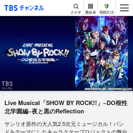
TBS チャンネル
me
さがす
番組表
視聴方法
Live Musical「SHOW BY ROCK!!」−DO根性
北学園編−夜と黒のReflection
サンリオ原作の大人気2.5次元ミュージカル！バン
ドをテーマにしたキャラクタープロジェクトの舞台