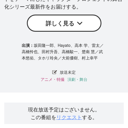
化シリーズ最新作をお届けする。
詳しく見る
坂田隆一郎、Hayato、高本 学、雷太／
高橋怜也、田村升吾、高橋駿一、楚南 慧／武
本悠佑、タホリ玲央／大前優樹、村上幸平
放送未定
アニメ・特撮
演劇・舞台
現在放送予定はございません。
この番組を
リクエスト
する。