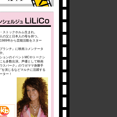
・ストックホルム生まれ。
人の父と日本人の母を持つ。
、1989年から芸能活動をスター
ブランチ』に映画コメンテータ
中。
ションのイベントMCやトークシ
にも多数出演。声優として映画
ウスパーク』のワガママ身勝手
ン”を演じるなどマルチに活躍する
ーター！