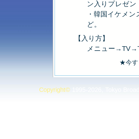
ン入りプレゼン
・韓国イケメン
ど。
【入り方】
メニュー→TV→
★今す
Copyright
©
1995-2026, Tokyo Broadc