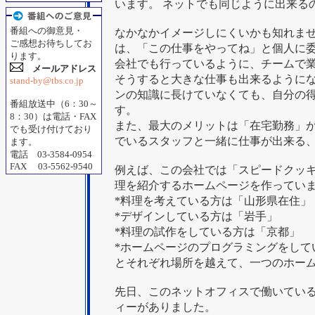
います。 ネットでも同じように出来る
番組への御意見・
なかなかイメージしにくいかも知れま
ご感想お待ちしてお
は、「この仕事をやってね」と個人に
ります。
会社でも行っているように、チームで
メールアドレス
そうすると大きな仕事も出来るように
stand-by@tbs.co.jp
ンの知識に長けていなくても、自分の
番組放送中（6：30～
す。
8：30）は電話・FAX
また、最大のメリットは「在宅勤務」
でも受け付けており
でいるスタッフと一緒に仕事が出来る
ます。
電話 03-3584-0954
FAX 03-5562-9540
例えば、この会社では「スピードクッ
理を紹介するホームページを作ってい
*料理を考えている方は「山形県在住」
*デザインしている方は「岩手」
*料理の試作をしている方は「京都」
*ホームページのプログラミングをして
とそれぞれ場所を越えて、一つのホー
先日、このネットオフィスで働いてい
ィーがありました。