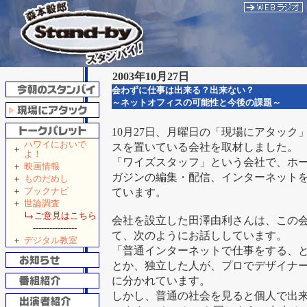
2003年10月27日
会わずに仕事は出来る？出来ない？
～ネットオフィスの可能性と今後の課題～
10月27日、月曜日の「現場にアタッ
ハワイにおいで
スを置いている会社を取材しました。
＋
よ！
「ワイズスタッフ」という会社で、ホ
＋
映画情報
ガジンの編集・配信、インターネット
＋
ものだめし
＋
ブックナビ
ています。
＋
世論調査
ご意見はこちら
会社を設立した田澤由利さんは、この
----------------
て、次のようにお話ししています。
＋
デジタル教室
「普通インターネットで仕事をする、
とか、独立した人が、プロでデザイナ
に分かれています。
しかし、普通の社会を見ると個人で出