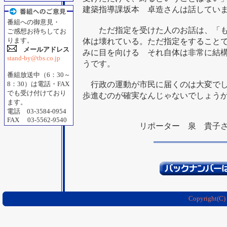
建築指導課坂本 卓造さんは話してい
番組への御意見・
ただ指定を受けた人のお話は、「も
ご感想お待ちしてお
ります。
体は壊れている。ただ指定をすること
メールアドレス
みに目を向ける それ自体は非常に結
stand-by@tbs.co.jp
うです。
番組放送中（6：30～
8：30）は電話・FAX
行政の運動が市民に届くのは大変でし
でも受け付けており
歩進むのが確実なんじゃないでしょう
ます。
電話 03-3584-0954
FAX 03-5562-9540
リポーター 泉 貴子
Copyright(C)