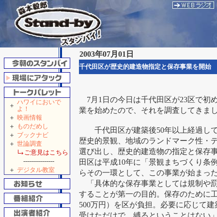
2003年07月01日
千代田区が歴史的建造物指定と保存事業を開始
7月1日の今日は千代田区が23区で初
ハワイにおいで
＋
よ！
業を始めたので、それを調査してきま
＋
映画情報
＋
ものだめし
千代田区が建築後50年以上経過してい
＋
ブックナビ
歴史的景観、地域のランドマーク性・デ
＋
世論調査
選び出し、歴史的建造物の指定と保存
ご意見はこちら
----------------
田区は平成10年に「景観まちづくり条
＋
デジタル教室
らその一環として、この事業が始まっ
「具体的な保存事業としては規制や罰
することが第一の目的。保存のために
500万円）を区が負担。必要に応じて
受けただけで、縛るということはない