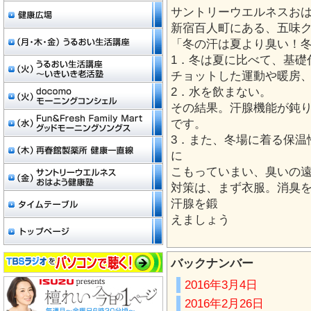
サントリーウエルネスお
新宿百人町にある、五味
「冬の汗は夏より臭い！
1．冬は夏に比べて、基礎
チョットした運動や暖房
2．水を飲まない。
その結果。汗腺機能が鈍
です。
3．また、冬場に着る保温
に
こもっていまい、臭いの
対策は、まず衣服。消臭
汗腺を鍛
えましょう
バックナンバー
2016年3月4日
2016年2月26日