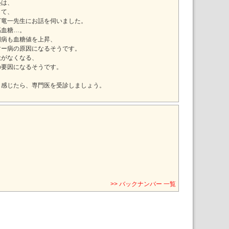
塾は、
して、
下竜一先生にお話を伺いました。
高血糖…。
周病も血糖値を上昇、
マー病の原因になるそうです。
激がなくなる、
の要因になるそうです。
と感じたら、専門医を受診しましょう。
>> バックナンバー 一覧