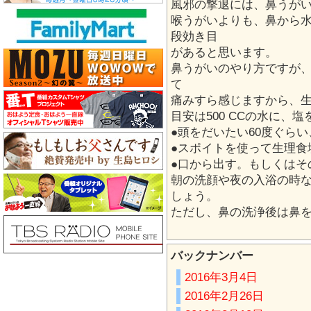
風邪の撃退には、鼻うが
喉うがいよりも、鼻から
段効き目
があると思います。
鼻うがいのやり方ですが
て
痛みすら感じますから、
目安は500 CCの水に、塩
●頭をだいたい60度ぐら
●スポイトを使って生理食
●口から出す。もしくはそ
朝の洗顔や夜の入浴の時
しょう。
ただし、鼻の洗浄後は鼻
バックナンバー
2016年3月4日
2016年2月26日