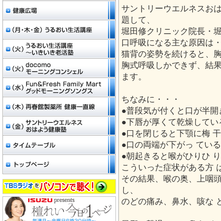
サントリーウエルネスお
題して、
堀田修クリニック院長・
口呼吸になる主な原因は
猫背の姿勢を続けると、
胸式呼吸しかできず、結
ます。
ちなみに・・・
●普段気が付くと口が半開
●下唇が厚くて乾燥し
●口を閉じると下顎に梅 
●口の両端が下がっ てい
●朝起きると喉がひりひ 
こういった症状がある方 
その結果、喉の奥、上咽頭
し、
のどの痛み、鼻水、咳な 