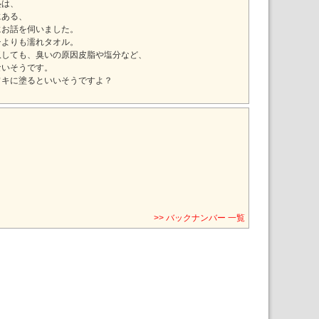
塾は、
にある、
にお話を伺いました。
チよりも濡れタオル。
収しても、臭いの原因皮脂や塩分など、
ないそうです。
ワキに塗るといいそうですよ？
>> バックナンバー 一覧