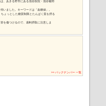
塾は、あきる野市にある池谷医院・池谷敏郎
て伺いました。キーワードは「血糖値」。
、ちょっとした糖質制限とたんぱく質を摂る
血管を傷つけるので、過剰摂取に注意しま
>> バックナンバー 一覧