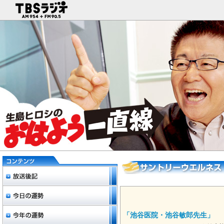
「池谷医院・池谷敏郎先生」