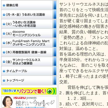
サントリーウエルネスお
首のこりをとって快眠生
幸先生にお話を伺いまし
首が硬く凝り固まってし
副交感神経の働きが阻害
結果、質の良い睡眠がと
「姿勢の悪さ」「ストレ
これらによる自律神経の
対策は、温めること。
首を温める理想の入浴は、
半身浴10分。それからコ
ちなみに、 首のこりを取
座ってできるセルエクサ
1．椅子に座ったままの姿
交差。
背筋を伸ばして胸を張
2．腕を伸ばしたまま、首
1．2．3回…。
3．続いて、反対周りに、1