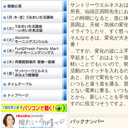
サントリーウエルネスお
所長、仙頭正四郎先生に
この時期になると、急に
原因は、天候・気候の変
イライラしたり、すぐ怒
そんなときは、変化が大
番！
…ですが、変化の波に上
早起きして「おはよう一
軽いことでもいいので、
活動のスイッチを入れる
あと、自分で変化をつく
いつもと違う道を通る、
とない電車に乗る、いつ
とから、新しいことを手
すのに役立つそうですよ
バックナンバー