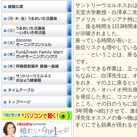
サントリーウエルネスお
天堂大学教授・白澤卓二
アメリカ・ルイジアナ州
と、座る時間を1日3時間
が示唆されました。
座っている時間が長いと、
発症リスクも増やしてい
・・・ということは、座
です。
立ってできる作業は、立
ちなみに、白澤先生は、
をおき、その上に座ると
アメリカ・オハイオ州出
を発症した夫に、ココナ
ところ、その日のうちに
3年間食べ続けさせて、進
澤先生オススメの食べ物
すぐにでも効果が現れる