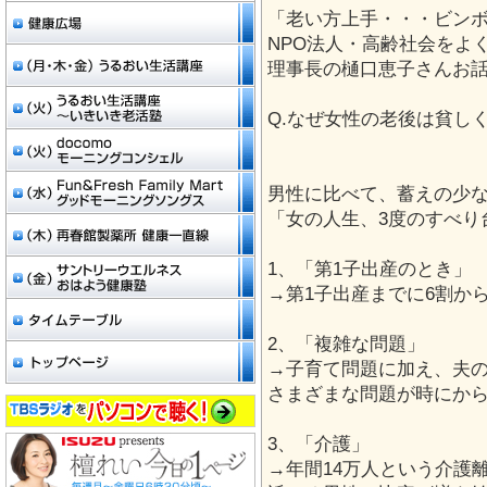
「老い方上手・・・ビン
NPO法人・高齢社会をよ
理事長の樋口恵子さんお
Q.なぜ女性の老後は貧し
男性に比べて、蓄えの少
「女の人生、3度のすべり
1、「第1子出産のとき」
→第1子出産までに6割か
2、「複雑な問題」
→子育て問題に加え、夫
さまざまな問題が時にか
3、「介護」
→年間14万人という介護