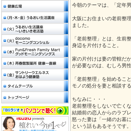
今朝のテーマは、「定年
大阪にお住まいの老前整
ました。
「老前整理」とは、生前
身辺を片付けること。
家の片付けは妻の管轄だ
が必要なのは、むしろ男
「老前整理」を始めるこ
モノの処分を妻と相談す
ちなみに・・・
老前整理をしないで亡く
結婚前の恋人からのラブ
怒った妻は「一緒のお墓
という話もあるそうです