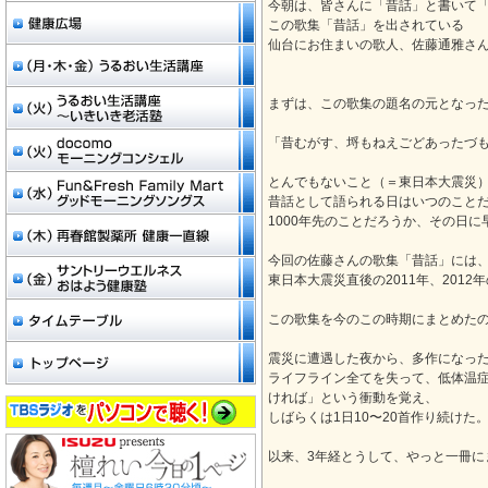
今朝は、皆さんに「昔話」と書いて
この歌集「昔話」を出されている
仙台にお住まいの歌人、佐藤通雅さ
まずは、この歌集の題名の元となっ
「昔むがす、埒もねえごどあったづ
とんでもないこと（＝東日本大震災
昔話として語られる日はいつのこと
1000年先のことだろうか、その日
今回の佐藤さんの歌集「昔話」には
東日本大震災直後の2011年、2012
この歌集を今のこの時期にまとめた
震災に遭遇した夜から、多作になっ
ライフライン全てを失って、低体温
ければ」という衝動を覚え、
しばらくは1日10〜20首作り続けた
以来、3年経とうして、やっと一冊に