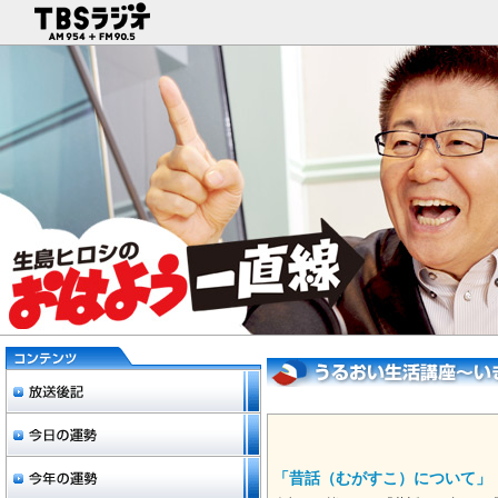
「昔話（むがすこ）について」