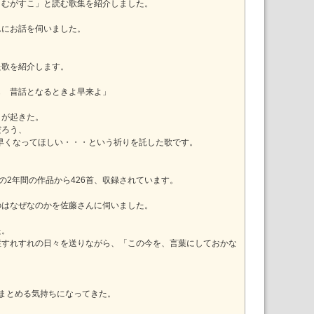
「むがすこ」と読む歌集を紹介しました。
んにお話を伺いました。
た歌を紹介します。
も 昔話となるときよ早来よ」
）が起きた。
だろう、
に早くなってほしい・・・という祈りを託した歌です。
、
年の2年間の作品から426首、収録されています。
のはなぜなのかを佐藤さんに伺いました。
た。
症すれすれの日々を送りながら、「この今を、言葉にしておかな
。
まとめる気持ちになってきた。