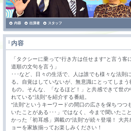
内容
出演者
スタッフ
内容
「タクシーに乗って“行き方は任せます”と言う客
道順の文句を言う」
･･･など、日々の生活で、人は誰でも様々な法則
る。自覚はしていないが、無意識にとってしまう
もの。そんな、「なるほど！」と共感できて世の
れている“法則”を紹介する番組。
“法則”というキーワードの間口の広さを保ちつつ
いたことがある･･･」ではなく、今まで聞いたこ
かった「初耳感」満載の“法則”が続々登場！ 大
ョーを家族揃ってお楽しみください！