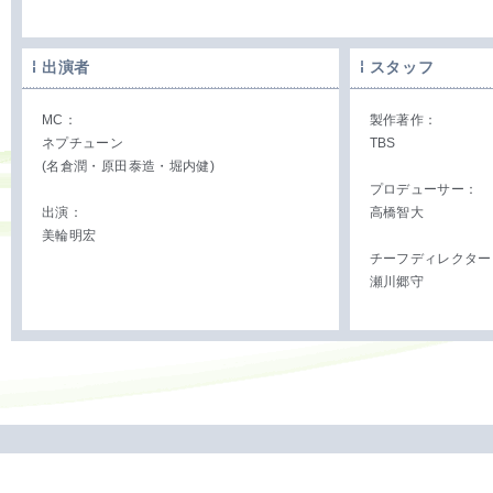
出演者
スタッフ
MC：
製作著作：
ネプチューン
TBS
(名倉潤・原田泰造・堀内健)
プロデューサー：
出演：
高橋智大
美輪明宏
チーフディレクター
瀬川郷守