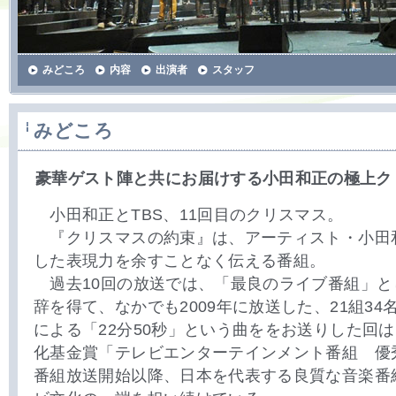
みどころ
内容
出演者
スタッフ
みどころ
豪華ゲスト陣と共にお届けする小田和正の極上クリ
小田和正とTBS、11回目のクリスマス。
『クリスマスの約束』は、アーティスト・小田
した表現力を余すことなく伝える番組。
過去10回の放送では、「最良のライブ番組」と
辞を得て、なかでも2009年に放送した、21組3
による「22分50秒」という曲ををお送りした回は
化基金賞「テレビエンターテインメント番組 優
番組放送開始以降、日本を代表する良質な音楽番