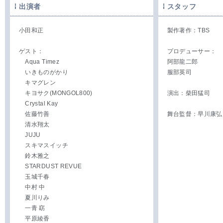
出演者
スタッフ
小田和正
製作著作：TBS
ゲスト：
プロデューサー：
Aqua Timez
阿部龍二郎
いきものがかり
服部英司
キマグレン
キヨサク(MONGOL800)
演出：柴田猛司
Crystal Kay
佐藤竹善
舞台監督：早川康弘
清水翔太
JUJU
スキマスイッチ
鈴木雅之
STARDUST REVUE
玉城千春
中村 中
夏川りみ
一青 窈
平原綾香