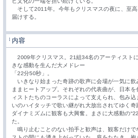
ビ文化の一端を担い続けている。
そして2011年。今年もクリスマスの夜に、至
届けする。
内容
2009年クリスマス。21組34名のアーティスト
きな感動を生んだ大メドレー
「22分50秒」。
いきなり始まった奇跡の歌声に会場が一気に飲
ままヒートアップ。それぞれの代表曲が、日本を
ィストたちのコーラスによって支えられ、包み込
いのハイタッチで歌い継がれ大放出されてゆく奇
ダイナミズムに観客も大興奮。まさに大感動の“22
た。
鳴り止むことのない拍手と歓声は、観客だけで
ストの間にも湧き上がっていた。肩をたたき、抱