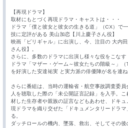
【再現ドラマ】
取材にもとづく再現ドラマ・キャストは・・・
ドラマ「僕と彼女と彼女の生きる道」（CX）で
技に定評がある 美山加恋【川上慶子さん役】
映画「ビリギャル」に出演し、今、注目の 大内
さん役】。
さらに、多数のドラマに出演し様々な役をこなす
ドラマ「マザー・ゲーム～彼女たちの階級～」（T
を好演した安達祐実 と実力派の俳優陣が名を連
さらに番組は、当時の運輸省・航空事故調査委員
人を聴取した際の「未公開証言記録」を入手。こ
材した生存者や親族の証言などもあわせ、ドキュ
現ドラマを織り交ぜた「ドキュメンタリードラマ
る。
ダッチロールの機内、墜落、救出、そしてその後の