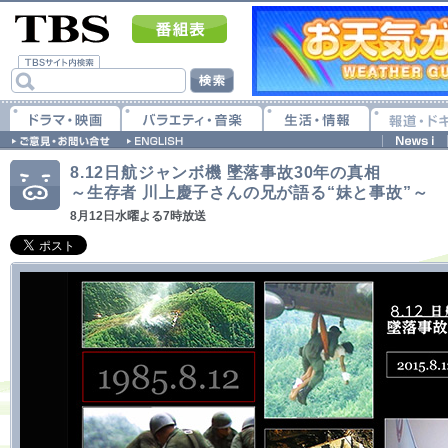
8.12日航ジャンボ機 墜落事故30年の真相
～生存者 川上慶子さんの兄が語る“妹と事故”～
8月12日水曜よる7時放送