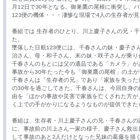
月12日で30年となる。御巣鷹の尾根に衝突し、
123便の機体・・・凄惨な現場で4人の生存者が
番組では 生存者のひとり、川上慶子さんの兄・
た。
墜落した日航123便には、千春さんの妹・慶子さ
治さん、母・和子さん、末の妹・咲子さんが乗り
千春さんのもとには父の遺品である「カメラ」が
事故から30年たった今も「御巣鷹の尾根」の土
千春さんは「生存者の兄」であり「家族を失った
の30年を過ごしてきた。千春さんは、今回自身
由を「ほかの事故や災害で家族を亡くされた方が
く上での手がかりになるようなものが提供できた
番組は、生存者・川上慶子さんの兄・千春さんの
に、事故前の川上さん一家の様子、慶子さん救出
して事故のあと2人だけとなった兄妹の葛藤を描