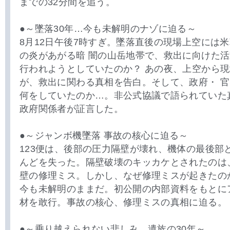
までの32分間を追う。
●～墜落30年…今も未解明のナゾに迫る～
8月12日午後7時すぎ。墜落直後の現場上空には
の炎があがる暗 闇の山岳地帯で、救出に向けた
行われようとしていたのか？ あの夜、上空から
が、救出に関わる真相を告白。そして、政府・ 
何をしていたのか…。非公式協議で語られていた
政府関係者が証言した。
●～ジャンボ機墜落 事故の核心に迫る～
123便は、後部の圧力隔壁が壊れ、機体の最後部
んどを失った。隔壁破壊のキッカケとされたのは
壁の修理ミス。しかし、なぜ修理ミスが起きたの
今も未解明のままだ。初公開の内部資料をもとに
材を敢行。事故の核心、修理ミスの真相に迫る。
●～乗り越えられない悲しみ…遺族の30年～