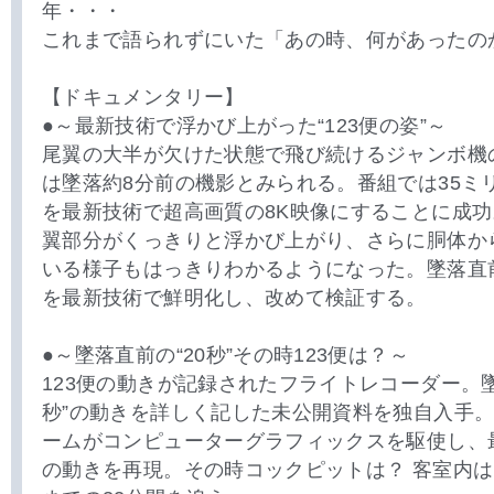
年・・・
これまで語られずにいた「あの時、何があったの
【ドキュメンタリー】
●～最新技術で浮かび上がった“123便の姿”～
尾翼の大半が欠けた状態で飛び続けるジャンボ機
は墜落約8分前の機影とみられる。番組では35ミ
を最新技術で超高画質の8K映像にすることに成
翼部分がくっきりと浮かび上がり、さらに胴体か
いる様子もはっきりわかるようになった。墜落直
を最新技術で鮮明化し、改めて検証する。
●～墜落直前の“20秒”その時123便は？～
123便の動きが記録されたフライトレコーダー。墜
秒”の動きを詳しく記した未公開資料を独自入手。
ームがコンピューターグラフィックスを駆使し、最
の動きを再現。その時コックピットは？ 客室内は