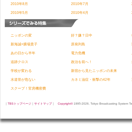
2010年8月
2010年7月
2010年5月
2010年4月
ニッポンの変
好？嫌？日中
新海誠×膳場貴子
原発列島
あの日から半年
電力危機
追跡クロス
政治を前へ！
学校が変わる
新宿から見たニッポンの未来
水道管が危ない
カネミ油症・衝撃の42年
スクープ！官房機密費
｜
TBSトップページ
｜
サイトマップ
｜
Copyright
©
1995-2026, Tokyo Broadcasting System Tele