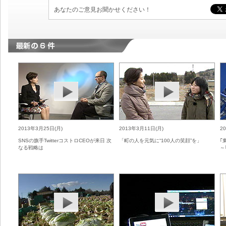
あなたのご意見お聞かせください！
2013年3月25日(月)
2013年3月11日(月)
2
SNSの旗手TwitterコストロCEOが来日 次
「町の人を元気に“100人の笑顔”を」
｢
なる戦略は
～