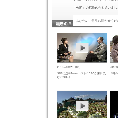
「分断」の福島の今を追いまし
あなたのご意見お聞かせくだ
2013年3月25日(月)
2013
SNSの旗手TwitterコストロCEOが来日 次
「町の
なる戦略は