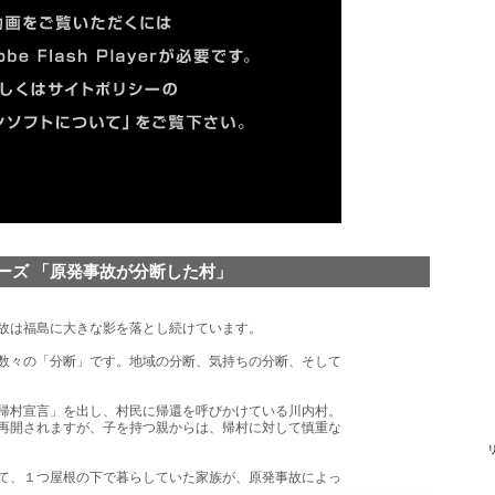
リーズ 「原発事故が分断した村」
故は福島に大きな影を落とし続けています。
数々の「分断」です。地域の分断、気持ちの分断、そして
帰村宣言」を出し、村民に帰還を呼びかけている川内村。
再開されますが、子を持つ親からは、帰村に対して慎重な
て、１つ屋根の下で暮らしていた家族が、原発事故によっ
。