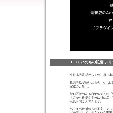
3・11 いのちの記憶 シ
東日本大震災から１年。原発事
原発事故が招いたもの、それは
家族の分断…。
警戒区域のある自治体で初の「
４月から役場や学校は村に戻り
意見も聞こえてきます。
ぬぐえぬ放射線への不安。そし
て分断されてしまうという事実