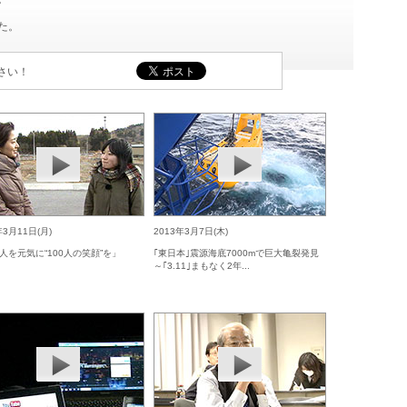
た。
さい！
年3月11日(月)
2013年3月7日(木)
人を元気に“100人の笑顔”を」
｢東日本｣震源海底7000mで巨大亀裂発見
～｢3.11｣まもなく2年...