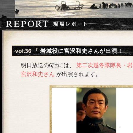
vol.36 「
岩城役に宮沢和史さんが出演！
」
明日放送の6話には、
第二次越冬隊隊長・岩
宮沢和史さん
が出演されます。