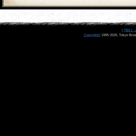
｜
TBSト
Copyright
©
1995-2026, Tokyo Broad